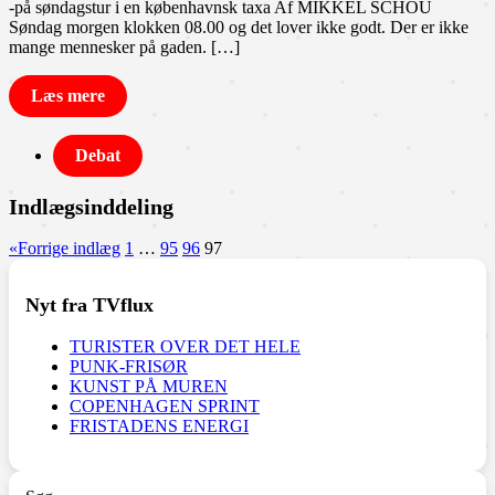
-på søndagstur i en københavnsk taxa Af MIKKEL SCHOU
Søndag morgen klokken 08.00 og det lover ikke godt. Der er ikke
mange mennesker på gaden. […]
Læs mere
Debat
Indlægsinddeling
«
Forrige indlæg
1
…
95
96
97
Nyt fra TVflux
TURISTER OVER DET HELE
PUNK-FRISØR
KUNST PÅ MUREN
COPENHAGEN SPRINT
FRISTADENS ENERGI