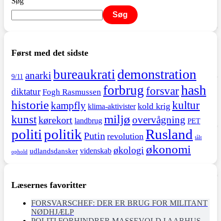
Søg
Søg
Først med det sidste
demonstration
bureaukrati
anarki
9/11
hash
forbrug
forsvar
diktatur
Fogh Rasmussen
historie
kultur
kampfly
kold krig
klima-aktivister
miljø
kunst
overvågning
kørekort
landbrug
PET
politi
politik
Rusland
Putin
revolution
tålt
økonomi
økologi
videnskab
udlandsdansker
ophold
Læsernes favoritter
FORSVARSCHEF: DER ER BRUG FOR MILITANT
NØDHJÆLP
POLITI FORHINDRER MASSEVOLD I AARHUS