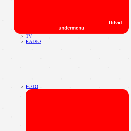
Udvid
undermenu
TV
RADIO
FOTO