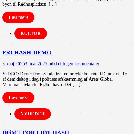
byen til Rådhuspladsen, […]
Læs mere
KULTUR
FRI HASH-DEMO
3. maj 2025
3. maj 2025
mikkel
Ingen kommentarer
VIDEO: Der er fem kvindelige motorcykelbetjente i Danmark. To
af dem deltog i dag i politiets afskærmning af Årets Global
Marihuana March i København. Det […]
Læs mere
NYHEDER
DØMT FOR LIDT HASH