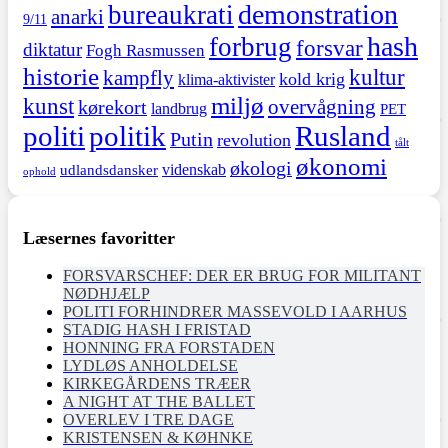
demonstration
bureaukrati
anarki
9/11
hash
forbrug
forsvar
diktatur
Fogh Rasmussen
historie
kultur
kampfly
kold krig
klima-aktivister
miljø
kunst
overvågning
kørekort
landbrug
PET
politi
politik
Rusland
Putin
revolution
tålt
økonomi
økologi
videnskab
udlandsdansker
ophold
Læsernes favoritter
FORSVARSCHEF: DER ER BRUG FOR MILITANT
NØDHJÆLP
POLITI FORHINDRER MASSEVOLD I AARHUS
STADIG HASH I FRISTAD
HONNING FRA FORSTADEN
LYDLØS ANHOLDELSE
KIRKEGÅRDENS TRÆER
A NIGHT AT THE BALLET
OVERLEV I TRE DAGE
KRISTENSEN & KØHNKE