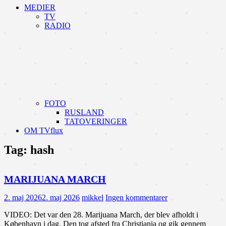
MEDIER
TV
RADIO
FOTO
RUSLAND
TATOVERINGER
OM TVflux
Tag:
hash
MARIJUANA MARCH
2. maj 2026
2. maj 2026
mikkel
Ingen kommentarer
VIDEO: Det var den 28. Marijuana March, der blev afholdt i
København i dag. Den tog afsted fra Christiania og gik gennem