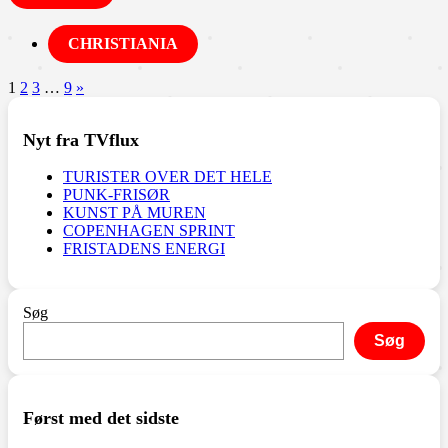
CHRISTIANIA
Indlægsinddeling
Næste
1
2
3
…
9
»
indlæg
Nyt fra TVflux
TURISTER OVER DET HELE
PUNK-FRISØR
KUNST PÅ MUREN
COPENHAGEN SPRINT
FRISTADENS ENERGI
Søg
Søg
Først med det sidste