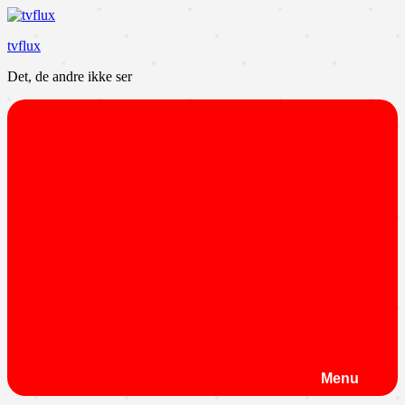
Videre
til
tvflux
indhold
Det, de andre ikke ser
Menu