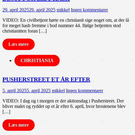
29. april 2025
29. april 2025
mikkel
Ingen kommentarer
VIDEO: En civilbetjent hørte en christianit sige noget om, at der lå
for meget hash fremme i bod nummer 44. Ifølge betjenten stod
christianitten foran […]
Læs mere
CHRISTIANIA
PUSHERSTREET ET ÅR EFTER
5. april 2025
5. april 2025
mikkel
Ingen kommentarer
VIDEO: I dag og i morgen er der aktionsdag i Pusherstreet. Der
bliver malet og ryddet op et år efter 6. april, hvor brostenene blev
[…]
Læs mere