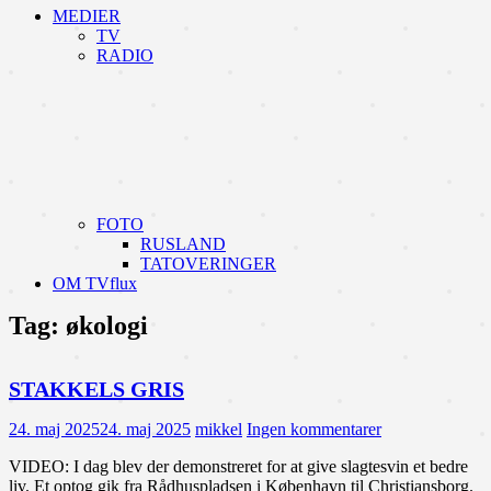
MEDIER
TV
RADIO
FOTO
RUSLAND
TATOVERINGER
OM TVflux
Tag:
økologi
STAKKELS GRIS
24. maj 2025
24. maj 2025
mikkel
Ingen kommentarer
VIDEO: I dag blev der demonstreret for at give slagtesvin et bedre
liv. Et optog gik fra Rådhuspladsen i København til Christiansborg.