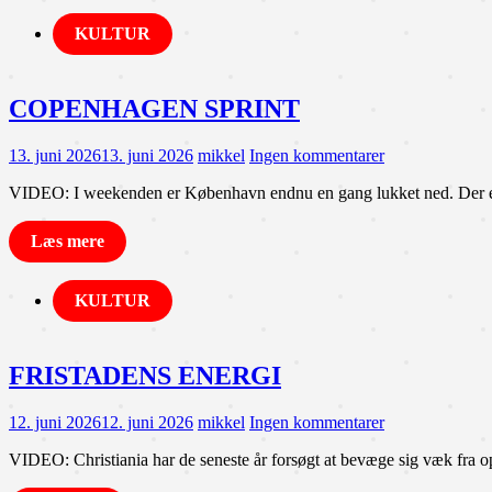
KULTUR
COPENHAGEN SPRINT
13. juni 2026
13. juni 2026
mikkel
Ingen kommentarer
VIDEO: I weekenden er København endnu en gang lukket ned. Der er c
Læs mere
KULTUR
FRISTADENS ENERGI
12. juni 2026
12. juni 2026
mikkel
Ingen kommentarer
VIDEO: Christiania har de seneste år forsøgt at bevæge sig væk fra o