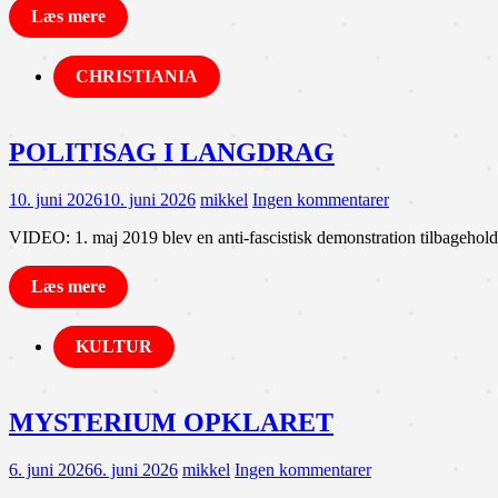
Læs mere
CHRISTIANIA
POLITISAG I LANGDRAG
10. juni 2026
10. juni 2026
mikkel
Ingen kommentarer
VIDEO: 1. maj 2019 blev en anti-fascistisk demonstration tilbagehold
Læs mere
KULTUR
MYSTERIUM OPKLARET
6. juni 2026
6. juni 2026
mikkel
Ingen kommentarer