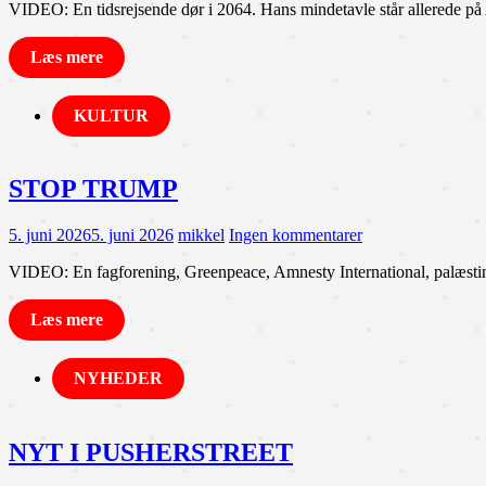
VIDEO: En tidsrejsende dør i 2064. Hans mindetavle står allerede på A
Læs mere
KULTUR
STOP TRUMP
5. juni 2026
5. juni 2026
mikkel
Ingen kommentarer
VIDEO: En fagforening, Greenpeace, Amnesty International, palæsti
Læs mere
NYHEDER
NYT I PUSHERSTREET