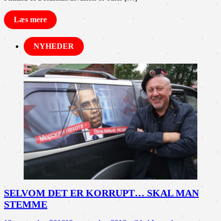
Læs mere
NYHEDER
SELVOM DET ER KORRUPT… SKAL MAN
STEMME