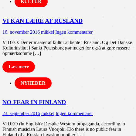
KULTUR
VI KAN LÆRE AF RUSLAND
16. november 2016
mikkel
Ingen kommentarer
VIDEO: Der er masser af kultur at hente i Rusland. Og Det Danske
Kulturinstitut i Sankt Petersborg gør meget for også at gøre russere
opmærksomme […]
Læs mere
NYHEDER
NO FEAR IN FINLAND
23. september 2016
mikkel
Ingen kommentarer
VIDEO (in English): Despite Western propaganda, according to
Finnish musician Laura Vuorjoki-Elo there is no public fear in
Finland of a Russian invasion or other […]