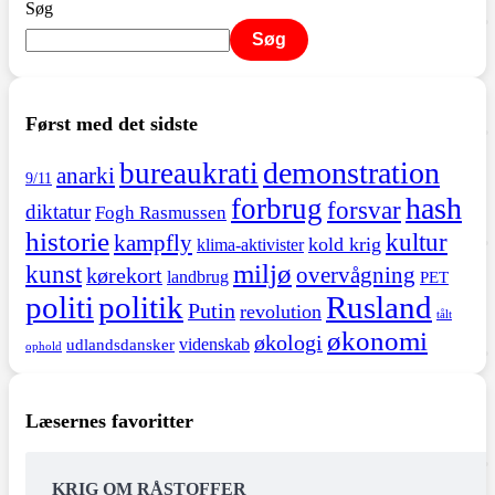
Søg
Søg
Først med det sidste
demonstration
bureaukrati
anarki
9/11
hash
forbrug
forsvar
diktatur
Fogh Rasmussen
historie
kultur
kampfly
kold krig
klima-aktivister
miljø
kunst
overvågning
kørekort
landbrug
PET
politi
politik
Rusland
Putin
revolution
tålt
økonomi
økologi
videnskab
udlandsdansker
ophold
Læsernes favoritter
KRIG OM RÅSTOFFER