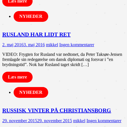
Læs mere
NYHEDER
RUSLAND HAR LIDT RET
2. maj 2016
3. maj 2016
mikkel
Ingen kommentarer
VIDEO: Frygten for Rusland var nedtonet, da Peter Taksøe-Jensen
fremlagde sin redegørelse om dansk diplomati og forsvar i ”en
brydningstid”. Nok har Rusland taget skridt […]
Læs mere
NYHEDER
RUSSISK VINTER PÅ CHRISTIANSBORG
29. november 2015
29. november 2015
mikkel
Ingen kommentarer