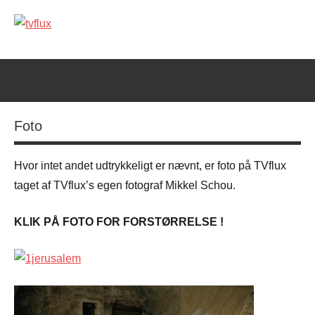
Videre
til
tvflux
Det,
indhold
de
andre
ikke
ser
Foto
Hvor intet andet udtrykkeligt er nævnt, er foto på TVflux
taget af TVflux’s egen fotograf Mikkel Schou.
KLIK PÅ FOTO FOR FORSTØRRELSE !