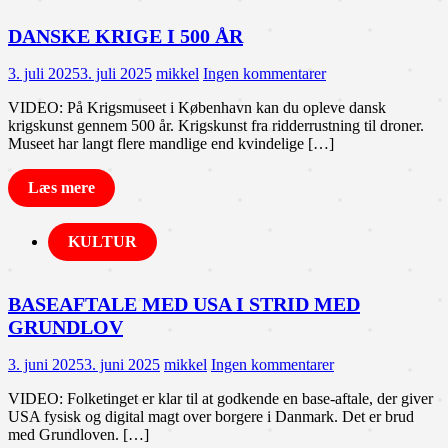
DANSKE KRIGE I 500 ÅR
3. juli 2025
3. juli 2025
mikkel
Ingen kommentarer
VIDEO: På Krigsmuseet i København kan du opleve dansk
krigskunst gennem 500 år. Krigskunst fra ridderrustning til droner.
Museet har langt flere mandlige end kvindelige […]
Læs mere
KULTUR
BASEAFTALE MED USA I STRID MED
GRUNDLOV
3. juni 2025
3. juni 2025
mikkel
Ingen kommentarer
VIDEO: Folketinget er klar til at godkende en base-aftale, der giver
USA fysisk og digital magt over borgere i Danmark. Det er brud
med Grundloven. […]