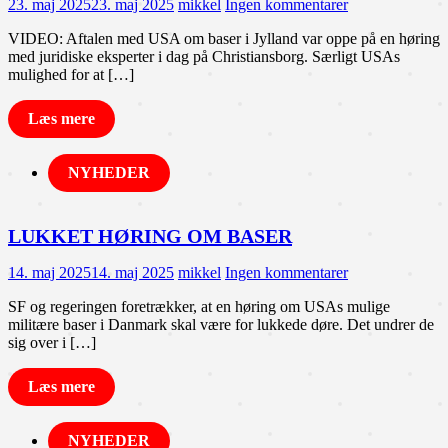
23. maj 2025
23. maj 2025
mikkel
Ingen kommentarer
VIDEO: Aftalen med USA om baser i Jylland var oppe på en høring
med juridiske eksperter i dag på Christiansborg. Særligt USAs
mulighed for at […]
Læs mere
NYHEDER
LUKKET HØRING OM BASER
14. maj 2025
14. maj 2025
mikkel
Ingen kommentarer
SF og regeringen foretrækker, at en høring om USAs mulige
militære baser i Danmark skal være for lukkede døre. Det undrer de
sig over i […]
Læs mere
NYHEDER