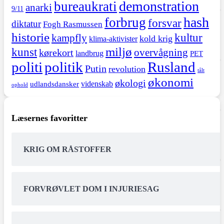
demonstration
bureaukrati
anarki
9/11
hash
forbrug
forsvar
diktatur
Fogh Rasmussen
historie
kultur
kampfly
kold krig
klima-aktivister
miljø
kunst
overvågning
kørekort
landbrug
PET
politi
politik
Rusland
Putin
revolution
tålt
økonomi
økologi
videnskab
udlandsdansker
ophold
Læsernes favoritter
KRIG OM RÅSTOFFER
FORVRØVLET DOM I INJURIESAG