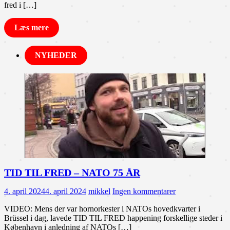
fred i […]
Læs mere
NYHEDER
TID TIL FRED – NATO 75 ÅR
4. april 2024
4. april 2024
mikkel
Ingen kommentarer
VIDEO: Mens der var hornorkester i NATOs hovedkvarter i
Brüssel i dag, lavede TID TIL FRED happening forskellige steder i
København i anledning af NATOs […]