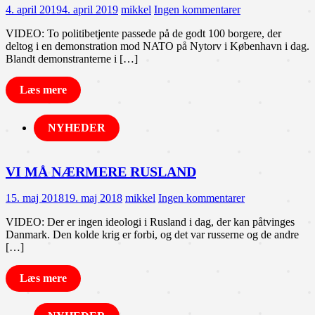
4. april 2019
4. april 2019
mikkel
Ingen kommentarer
VIDEO: To politibetjente passede på de godt 100 borgere, der
deltog i en demonstration mod NATO på Nytorv i København i dag.
Blandt demonstranterne i […]
Læs mere
NYHEDER
VI MÅ NÆRMERE RUSLAND
15. maj 2018
19. maj 2018
mikkel
Ingen kommentarer
VIDEO: Der er ingen ideologi i Rusland i dag, der kan påtvinges
Danmark. Den kolde krig er forbi, og det var russerne og de andre
[…]
Læs mere