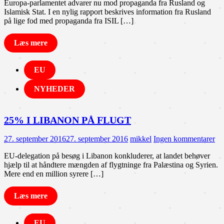
Europa-parlamentet advarer nu mod propaganda fra Rusland og
Islamisk Stat. I en nylig rapport beskrives information fra Rusland
på lige fod med propaganda fra ISIL […]
Læs mere
EU
NYHEDER
25% I LIBANON PÅ FLUGT
27. september 2016
27. september 2016
mikkel
Ingen kommentarer
EU-delegation på besøg i Libanon konkluderer, at landet behøver
hjælp til at håndtere mængden af flygtninge fra Palæstina og Syrien.
Mere end en million syrere […]
Læs mere
EU