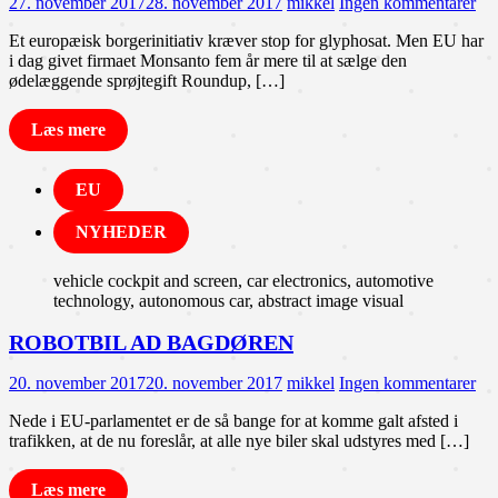
27. november 2017
28. november 2017
mikkel
Ingen kommentarer
Et europæisk borgerinitiativ kræver stop for glyphosat. Men EU har
i dag givet firmaet Monsanto fem år mere til at sælge den
ødelæggende sprøjtegift Roundup, […]
Læs mere
EU
NYHEDER
vehicle cockpit and screen, car electronics, automotive
technology, autonomous car, abstract image visual
ROBOTBIL AD BAGDØREN
20. november 2017
20. november 2017
mikkel
Ingen kommentarer
Nede i EU-parlamentet er de så bange for at komme galt afsted i
trafikken, at de nu foreslår, at alle nye biler skal udstyres med […]
Læs mere