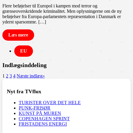
Flere beføjelser til Europol i kampen mod terror og
grænseoverskridende kriminalitet. Men oplysningerne om de ny
beføjelser fra Europa-parlamentets repræsentation i Danmark er
yderst sparsomme. […]
Læs mere
EU
Indlægsinddeling
1
2
3
4
Næste indlæg
»
Nyt fra TVflux
TURISTER OVER DET HELE
PUNK-FRISØR
KUNST PÅ MUREN
COPENHAGEN SPRINT
FRISTADENS ENERGI