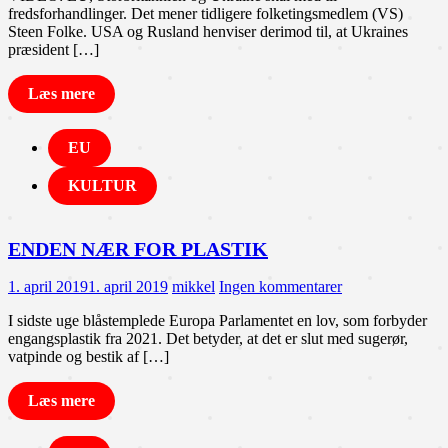
fredsforhandlinger. Det mener tidligere folketingsmedlem (VS)
Steen Folke. USA og Rusland henviser derimod til, at Ukraines
præsident […]
Læs mere
EU
KULTUR
ENDEN NÆR FOR PLASTIK
1. april 2019
1. april 2019
mikkel
Ingen kommentarer
I sidste uge blåstemplede Europa Parlamentet en lov, som forbyder
engangsplastik fra 2021. Det betyder, at det er slut med sugerør,
vatpinde og bestik af […]
Læs mere