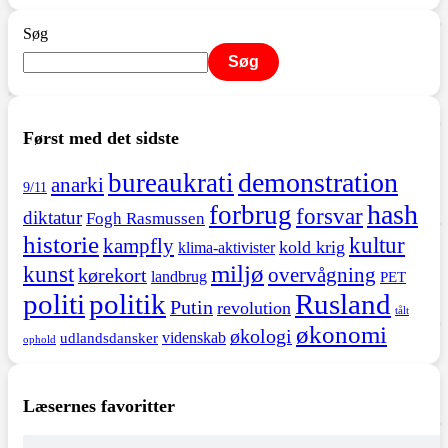
Søg
Søg
Først med det sidste
demonstration
bureaukrati
anarki
9/11
hash
forbrug
forsvar
diktatur
Fogh Rasmussen
historie
kultur
kampfly
kold krig
klima-aktivister
miljø
kunst
overvågning
kørekort
landbrug
PET
politi
politik
Rusland
Putin
revolution
tålt
økonomi
økologi
videnskab
udlandsdansker
ophold
Læsernes favoritter