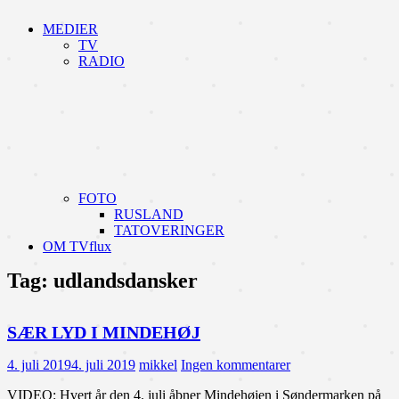
MEDIER
TV
RADIO
FOTO
RUSLAND
TATOVERINGER
OM TVflux
Tag:
udlandsdansker
SÆR LYD I MINDEHØJ
4. juli 2019
4. juli 2019
mikkel
Ingen kommentarer
VIDEO: Hvert år den 4. juli åbner Mindehøjen i Søndermarken på