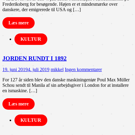
Frederiksberg for besøgende. Højen er et mindesmærke over
danskere, der emigrerede til USA og […]
Læs mere
KULTUR
JORDEN RUNDT I 1892
19. juni 2019
4. juli 2019
mikkel
Ingen kommentarer
For 127 år siden blev den danske maskiningeniør Poul Max Müller
Schou sendt til Manila af sin arbejdsgiver i London for at installere
en ismaskine. […]
Læs mere
KULTUR