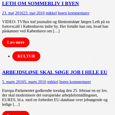
LETH OM SOMMERLIV I BYEN
23. maj 2016
23. maj 2016
mikkel
Ingen kommentarer
VIDEO: TVflux traf journalist og filminstruktør Jørgen Leth på en
fortovscafé i Københavns indre by. Her fortalte han om, hvad han
påskønner ved København om […]
Læs mere
KULTUR
ARBEJDSLØSE SKAL SØGE JOB I HELE EU
5. marts 2016
5. marts 2016
mikkel
Ingen kommentarer
Europa-Parlamentet godkendte torsdag den 25. februar en ny lov,
der skal modernisere det europæiske arbejdsformidlingsnet,
EURES, bl.a. med en forbedret EU-database over jobsøgende og
ledige […]