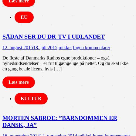
Læs mere
EU
SÅDAN SER DU DR-TV I UDLANDET
12. august 2015
18. juli 2015
mikkel
Ingen kommentarer
De fleste af Danmarks Radios egne produktioner – også
nyhedsudsendelser – er frit tilgængelige på nettet. Og du skal ikke
en gang betale licens, hvis […]
Læs mere
KULTUR
MORTEN SABROE: ”BARNDOMMEN ER
DANSK, JA”
16. november 2014
14. november 2014
mikkel
Ingen kommentarer