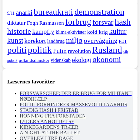
demonstration
bureaukrati
anarki
9/11
hash
forbrug
forsvar
diktatur
Fogh Rasmussen
historie
kultur
kampfly
kold krig
klima-aktivister
miljø
kunst
overvågning
kørekort
landbrug
PET
politi
politik
Rusland
Putin
revolution
tålt
økonomi
økologi
videnskab
udlandsdansker
ophold
Læsernes favoritter
FORSVARSCHEF: DER ER BRUG FOR MILITANT
NØDHJÆLP
POLITI FORHINDRER MASSEVOLD I AARHUS
STADIG HASH I FRISTAD
HONNING FRA FORSTADEN
LYDLØS ANHOLDELSE
KIRKEGÅRDENS TRÆER
A NIGHT AT THE BALLET
OVERLEV I TRE DAGE