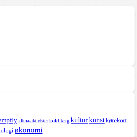
kultur
kunst
ampfly
kørekort
kold krig
klima-aktivister
økonomi
ologi