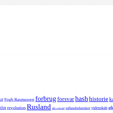
hash
forbrug
historie
forsvar
k
ur
Fogh Rasmussen
Rusland
tin
øk
revolution
videnskab
udlandsdansker
tålt ophold