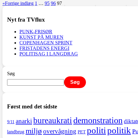
«
Forrige indlæg
1
…
95
96
97
Nyt fra TVflux
PUNK-FRISØR
KUNST PÅ MUREN
COPENHAGEN SPRINT
FRISTADENS ENERGI
POLITISAG I LANGDRAG
Søg
Søg
Først med det sidste
demonstration
bureaukrati
anarki
diktat
9/11
politi
politik
miljø
overvågning
Pu
landbrug
PET