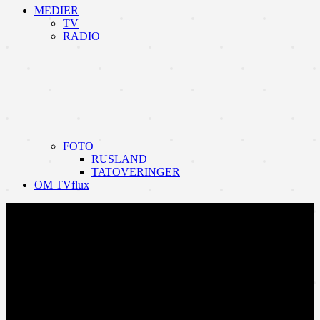
MEDIER
TV
RADIO
FOTO
RUSLAND
TATOVERINGER
OM TVflux