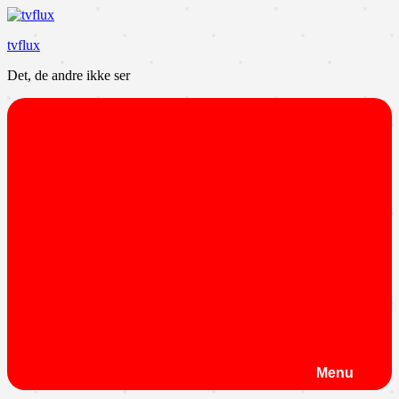
Videre
til
tvflux
indhold
Det, de andre ikke ser
Menu