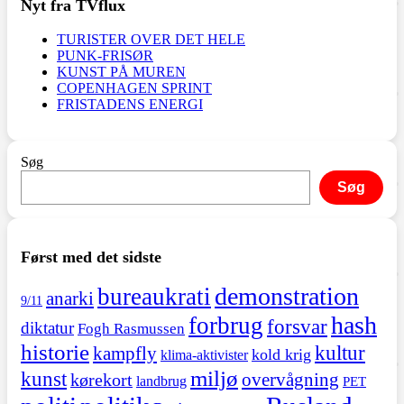
Nyt fra TVflux
TURISTER OVER DET HELE
PUNK-FRISØR
KUNST PÅ MUREN
COPENHAGEN SPRINT
FRISTADENS ENERGI
Søg
Søg
Først med det sidste
demonstration
bureaukrati
anarki
9/11
hash
forbrug
forsvar
diktatur
Fogh Rasmussen
historie
kultur
kampfly
kold krig
klima-aktivister
miljø
kunst
overvågning
kørekort
landbrug
PET