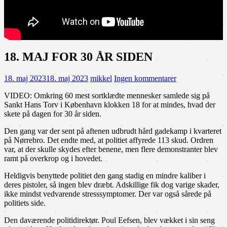
18. MAJ FOR 30 ÅR SIDEN
18. maj 2023
18. maj 2023
mikkel
Ingen kommentarer
VIDEO: Omkring 60 mest sortklædte mennesker samlede sig på
Sankt Hans Torv i København klokken 18 for at mindes, hvad der
skete på dagen for 30 år siden.
Den gang var der sent på aftenen udbrudt hård gadekamp i kvarteret
på Nørrebro. Det endte med, at politiet affyrede 113 skud. Ordren
var, at der skulle skydes efter benene, men flere demonstranter blev
ramt på overkrop og i hovedet.
Heldigvis benyttede politiet den gang stadig en mindre kaliber i
deres pistoler, så ingen blev dræbt. Adskillige fik dog varige skader,
ikke mindst vedvarende stresssymptomer. Der var også sårede på
politiets side.
Den daværende politidirektør. Poul Eefsen, blev vækket i sin seng