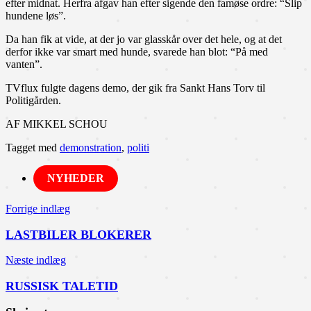
efter midnat. Herfra afgav han efter sigende den famøse ordre: “Slip
hundene løs”.
Da han fik at vide, at der jo var glasskår over det hele, og at det
derfor ikke var smart med hunde, svarede han blot: “På med
vanten”.
TVflux fulgte dagens demo, der gik fra Sankt Hans Torv til
Politigården.
AF MIKKEL SCHOU
Tagget med
demonstration
,
politi
NYHEDER
Indlægsnavigation
Forrige indlæg
LASTBILER BLOKERER
Næste indlæg
RUSSISK TALETID