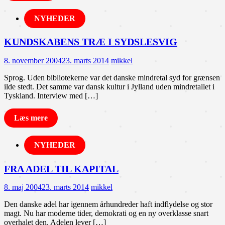
NYHEDER
KUNDSKABENS TRÆ I SYDSLESVIG
8. november 2004
23. marts 2014
mikkel
Sprog. Uden bibliotekerne var det danske mindretal syd for grænsen
ilde stedt. Det samme var dansk kultur i Jylland uden mindretallet i
Tyskland. Interview med […]
Læs mere
NYHEDER
FRA ADEL TIL KAPITAL
8. maj 2004
23. marts 2014
mikkel
Den danske adel har igennem århundreder haft indflydelse og stor
magt. Nu har moderne tider, demokrati og en ny overklasse snart
overhalet den. Adelen lever […]