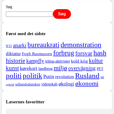
Søg
Søg
Først med det sidste
demonstration
bureaukrati
anarki
9/11
hash
forbrug
forsvar
diktatur
Fogh Rasmussen
historie
kultur
kampfly
kold krig
klima-aktivister
miljø
kunst
overvågning
kørekort
landbrug
PET
politi
politik
Rusland
Putin
revolution
tålt
økonomi
økologi
videnskab
udlandsdansker
ophold
Læsernes favoritter