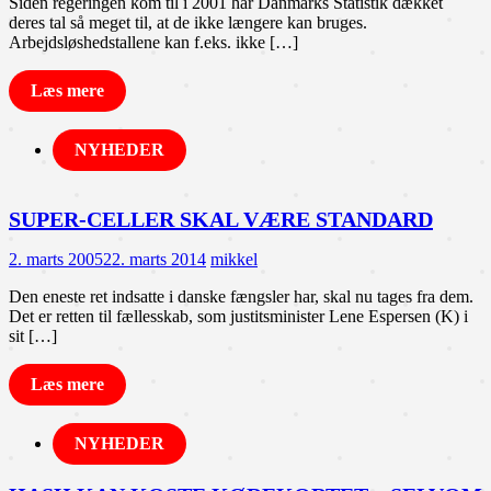
Siden regeringen kom til i 2001 har Danmarks Statistik dækket
deres tal så meget til, at de ikke længere kan bruges.
Arbejdsløshedstallene kan f.eks. ikke […]
Læs mere
NYHEDER
SUPER-CELLER SKAL VÆRE STANDARD
2. marts 2005
22. marts 2014
mikkel
Den eneste ret indsatte i danske fængsler har, skal nu tages fra dem.
Det er retten til fællesskab, som justitsminister Lene Espersen (K) i
sit […]
Læs mere
NYHEDER