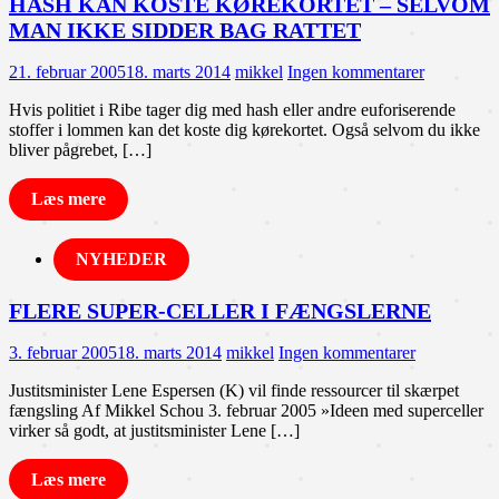
HASH KAN KOSTE KØREKORTET – SELVOM
MAN IKKE SIDDER BAG RATTET
21. februar 2005
18. marts 2014
mikkel
Ingen kommentarer
Hvis politiet i Ribe tager dig med hash eller andre euforiserende
stoffer i lommen kan det koste dig kørekortet. Også selvom du ikke
bliver pågrebet, […]
Læs mere
NYHEDER
FLERE SUPER-CELLER I FÆNGSLERNE
3. februar 2005
18. marts 2014
mikkel
Ingen kommentarer
Justitsminister Lene Espersen (K) vil finde ressourcer til skærpet
fængsling Af Mikkel Schou 3. februar 2005 »Ideen med superceller
virker så godt, at justitsminister Lene […]
Læs mere