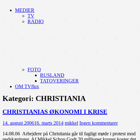
MEDIER
TV
RADIO
FOTO
RUSLAND
TATOVERINGER
OM TVflux
Kategori:
CHRISTIANIA
CHRISTIANIAS ØKONOMI I KRISE
14. august 2006
16. marts 2014
mikkel
Ingen kommentarer
14.08.06 Arbejdere på Christiania går til fagligt møde i protest mod
nedskæringer. Af Mikkel Schou Godt 20 millioner kroner koster det