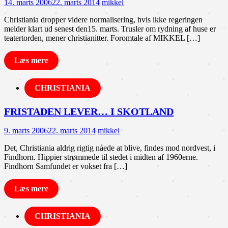
14. marts 2006
22. marts 2014
mikkel
Christiania dropper videre normalisering, hvis ikke regeringen
melder klart ud senest den15. marts. Trusler om rydning af huse er
teatertorden, mener christianitter. Foromtale af MIKKEL […]
Læs mere
CHRISTIANIA
FRISTADEN LEVER… I SKOTLAND
9. marts 2006
22. marts 2014
mikkel
Det, Christiania aldrig rigtig nåede at blive, findes mod nordvest, i
Findhorn. Hippier strømmede til stedet i midten af 1960erne.
Findhorn Samfundet er vokset fra […]
Læs mere
CHRISTIANIA