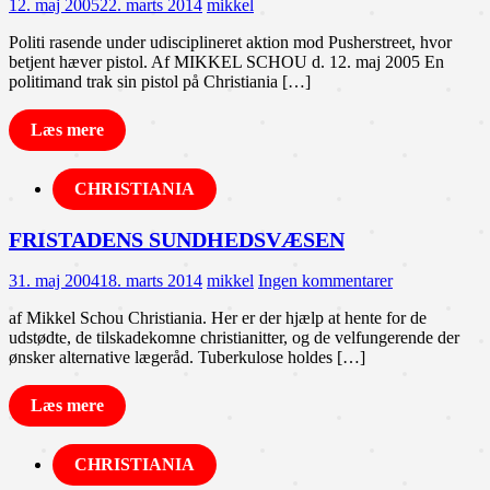
12. maj 2005
22. marts 2014
mikkel
Politi rasende under udisciplineret aktion mod Pusherstreet, hvor
betjent hæver pistol. Af MIKKEL SCHOU d. 12. maj 2005 En
politimand trak sin pistol på Christiania […]
Læs mere
CHRISTIANIA
FRISTADENS SUNDHEDSVÆSEN
31. maj 2004
18. marts 2014
mikkel
Ingen kommentarer
af Mikkel Schou Christiania. Her er der hjælp at hente for de
udstødte, de tilskadekomne christianitter, og de velfungerende der
ønsker alternative lægeråd. Tuberkulose holdes […]
Læs mere
CHRISTIANIA