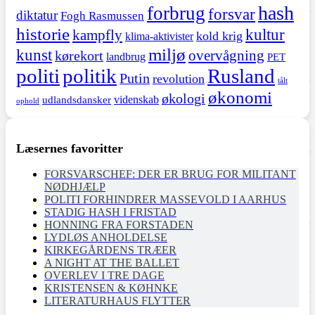
hash
forbrug
forsvar
diktatur
Fogh Rasmussen
historie
kultur
kampfly
kold krig
klima-aktivister
miljø
kunst
overvågning
kørekort
landbrug
PET
politi
politik
Rusland
Putin
revolution
tålt
økonomi
økologi
videnskab
udlandsdansker
ophold
Læsernes favoritter
FORSVARSCHEF: DER ER BRUG FOR MILITANT
NØDHJÆLP
POLITI FORHINDRER MASSEVOLD I AARHUS
STADIG HASH I FRISTAD
HONNING FRA FORSTADEN
LYDLØS ANHOLDELSE
KIRKEGÅRDENS TRÆER
A NIGHT AT THE BALLET
OVERLEV I TRE DAGE
KRISTENSEN & KØHNKE
LITERATURHAUS FLYTTER