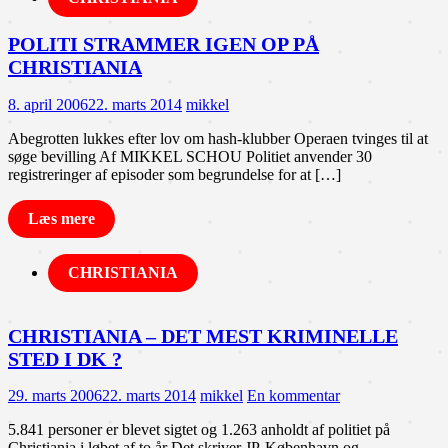
POLITI STRAMMER IGEN OP PÅ
CHRISTIANIA
8. april 2006
22. marts 2014
mikkel
Abegrotten lukkes efter lov om hash-klubber Operaen tvinges til at
søge bevilling Af MIKKEL SCHOU Politiet anvender 30
registreringer af episoder som begrundelse for at […]
Læs mere
CHRISTIANIA
CHRISTIANIA – DET MEST KRIMINELLE
STED I DK ?
29. marts 2006
22. marts 2014
mikkel
En kommentar
5.841 personer er blevet sigtet og 1.263 anholdt af politiet på
Christiania i løbet af to år Det skriver JP-København og