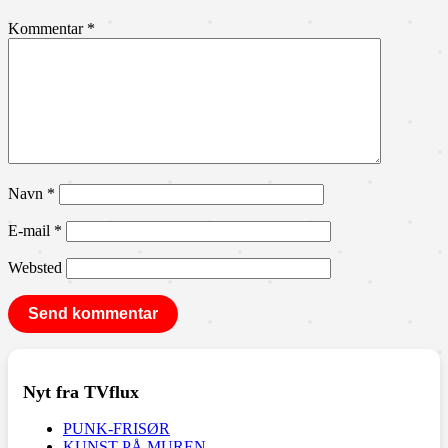
Kommentar
*
Navn
*
E-mail
*
Websted
Nyt fra TVflux
PUNK-FRISØR
KUNST PÅ MUREN