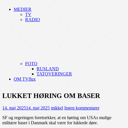
MEDIER
TV
RADIO
FOTO
RUSLAND
TATOVERINGER
OM TVflux
LUKKET HØRING OM BASER
14. maj 2025
14. maj 2025
mikkel
Ingen kommentarer
SF og regeringen foretrækker, at en høring om USAs mulige
militære baser i Danmark skal være for lukkede døre.