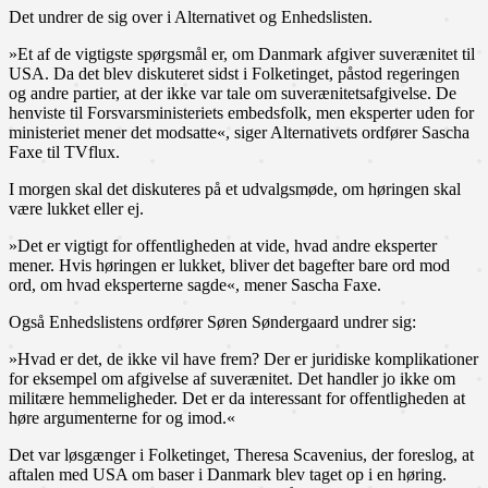
Det undrer de sig over i Alternativet og Enhedslisten.
»Et af de vigtigste spørgsmål er, om Danmark afgiver suverænitet til
USA. Da det blev diskuteret sidst i Folketinget, påstod regeringen
og andre partier, at der ikke var tale om suverænitetsafgivelse. De
henviste til Forsvarsministeriets embedsfolk, men eksperter uden for
ministeriet mener det modsatte«, siger Alternativets ordfører Sascha
Faxe til TVflux.
I morgen skal det diskuteres på et udvalgsmøde, om høringen skal
være lukket eller ej.
»Det er vigtigt for offentligheden at vide, hvad andre eksperter
mener. Hvis høringen er lukket, bliver det bagefter bare ord mod
ord, om hvad eksperterne sagde«, mener Sascha Faxe.
Også Enhedslistens ordfører Søren Søndergaard undrer sig:
»Hvad er det, de ikke vil have frem? Der er juridiske komplikationer
for eksempel om afgivelse af suverænitet. Det handler jo ikke om
militære hemmeligheder. Det er da interessant for offentligheden at
høre argumenterne for og imod.«
Det var løsgænger i Folketinget, Theresa Scavenius, der foreslog, at
aftalen med USA om baser i Danmark blev taget op i en høring.