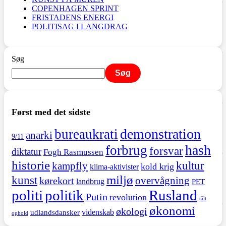
COPENHAGEN SPRINT
FRISTADENS ENERGI
POLITISAG I LANGDRAG
Søg
Søg
Først med det sidste
demonstration
bureaukrati
anarki
9/11
hash
forbrug
forsvar
diktatur
Fogh Rasmussen
historie
kultur
kampfly
kold krig
klima-aktivister
miljø
kunst
overvågning
kørekort
landbrug
PET
politi
politik
Rusland
Putin
revolution
tålt
økonomi
økologi
videnskab
udlandsdansker
ophold