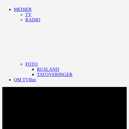
MEDIER
TV
RADIO
FOTO
RUSLAND
TATOVERINGER
OM TVflux