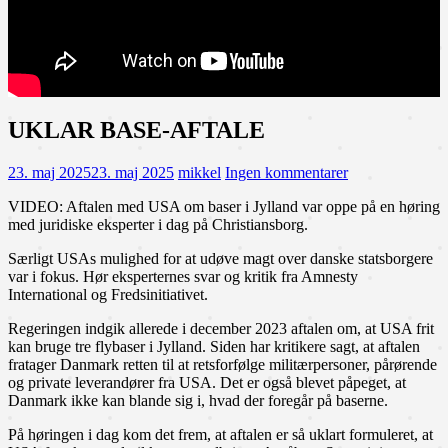
UKLAR BASE-AFTALE
23. maj 2025
23. maj 2025
mikkel
Ingen kommentarer
VIDEO: Aftalen med USA om baser i Jylland var oppe på en høring
med juridiske eksperter i dag på Christiansborg.
Særligt USAs mulighed for at udøve magt over danske statsborgere
var i fokus. Hør eksperternes svar og kritik fra Amnesty
International og Fredsinitiativet.
Regeringen indgik allerede i december 2023 aftalen om, at USA frit
kan bruge tre flybaser i Jylland. Siden har kritikere sagt, at aftalen
fratager Danmark retten til at retsforfølge militærpersoner, pårørende
og private leverandører fra USA. Det er også blevet påpeget, at
Danmark ikke kan blande sig i, hvad der foregår på baserne.
På høringen i dag kom det frem, at aftalen er så uklart formuleret, at