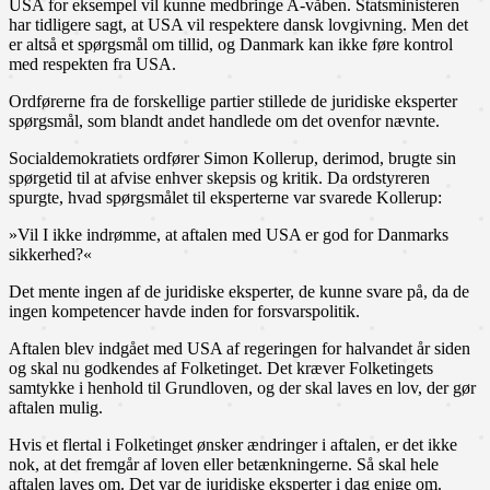
USA for eksempel vil kunne medbringe A-våben. Statsministeren
har tidligere sagt, at USA vil respektere dansk lovgivning. Men det
er altså et spørgsmål om tillid, og Danmark kan ikke føre kontrol
med respekten fra USA.
Ordførerne fra de forskellige partier stillede de juridiske eksperter
spørgsmål, som blandt andet handlede om det ovenfor nævnte.
Socialdemokratiets ordfører Simon Kollerup, derimod, brugte sin
spørgetid til at afvise enhver skepsis og kritik. Da ordstyreren
spurgte, hvad spørgsmålet til eksperterne var svarede Kollerup:
»Vil I ikke indrømme, at aftalen med USA er god for Danmarks
sikkerhed?«
Det mente ingen af de juridiske eksperter, de kunne svare på, da de
ingen kompetencer havde inden for forsvarspolitik.
Aftalen blev indgået med USA af regeringen for halvandet år siden
og skal nu godkendes af Folketinget. Det kræver Folketingets
samtykke i henhold til Grundloven, og der skal laves en lov, der gør
aftalen mulig.
Hvis et flertal i Folketinget ønsker ændringer i aftalen, er det ikke
nok, at det fremgår af loven eller betænkningerne. Så skal hele
aftalen laves om. Det var de juridiske eksperter i dag enige om.