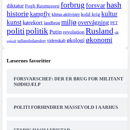
hash
forbrug
forsvar
diktatur
Fogh Rasmussen
historie
kultur
kampfly
kold krig
klima-aktivister
miljø
kunst
overvågning
kørekort
landbrug
PET
politi
politik
Rusland
Putin
revolution
tålt
økonomi
økologi
videnskab
udlandsdansker
ophold
Læsernes favoritter
FORSVARSCHEF: DER ER BRUG FOR MILITANT
NØDHJÆLP
POLITI FORHINDRER MASSEVOLD I AARHUS