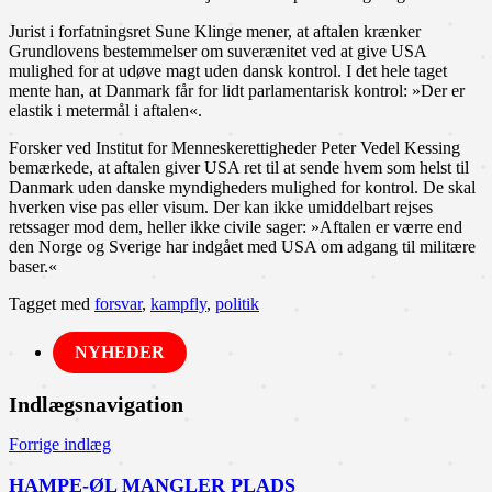
Jurist i forfatningsret Sune Klinge mener, at aftalen krænker
Grundlovens bestemmelser om suverænitet ved at give USA
mulighed for at udøve magt uden dansk kontrol. I det hele taget
mente han, at Danmark får for lidt parlamentarisk kontrol: »Der er
elastik i metermål i aftalen«.
Forsker ved Institut for Menneskerettigheder Peter Vedel Kessing
bemærkede, at aftalen giver USA ret til at sende hvem som helst til
Danmark uden danske myndigheders mulighed for kontrol. De skal
hverken vise pas eller visum. Der kan ikke umiddelbart rejses
retssager mod dem, heller ikke civile sager: »Aftalen er værre end
den Norge og Sverige har indgået med USA om adgang til militære
baser.«
Tagget med
forsvar
,
kampfly
,
politik
NYHEDER
Indlægsnavigation
Forrige indlæg
HAMPE-ØL MANGLER PLADS