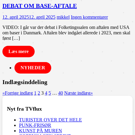
DEBAT OM BASE-AFTALE
12. april 2025
12. april 2025
mikkel
Ingen kommentarer
VIDEO: I går var der debat i Folketingssalen om aftalen med USA
om baser i Danmark. Aftalen blev indgået allerede i 2023, men skal
først […]
Læs mere
NYHEDER
Indlægsinddeling
«
Forrige indlæg
1
2
3
4
5
…
40
Næste indlæg
»
Nyt fra TVflux
TURISTER OVER DET HELE
PUNK-FRISØR
KUNST PÅ MUREN