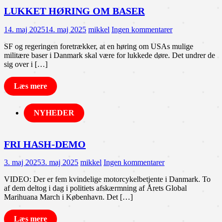
LUKKET HØRING OM BASER
14. maj 2025
14. maj 2025
mikkel
Ingen kommentarer
SF og regeringen foretrækker, at en høring om USAs mulige
militære baser i Danmark skal være for lukkede døre. Det undrer de
sig over i […]
Læs mere
NYHEDER
FRI HASH-DEMO
3. maj 2025
3. maj 2025
mikkel
Ingen kommentarer
VIDEO: Der er fem kvindelige motorcykelbetjente i Danmark. To
af dem deltog i dag i politiets afskærmning af Årets Global
Marihuana March i København. Det […]
Læs mere