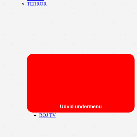
TERROR
Udvid undermenu
ROJ TV