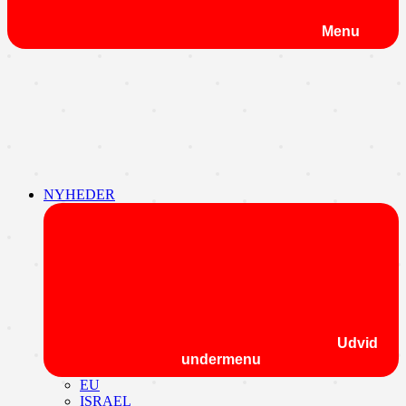
Menu
NYHEDER
Udvid
undermenu
EU
ISRAEL