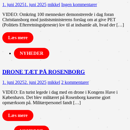
1. juni 2025
1. juni 2025
mikkel
Ingen kommentarer
VIDEO: Omkring 100 mennesker demonstrerede i dag foran
Christiansborg mod justistsministerens forslag om at give PET
(Politiets Efterretningstjeneste) lov til at indsamle alt, hvad der […]
Læs mere
NYHEDER
DRONE TÆT PÅ ROSENBORG
1. juni 2025
2. juni 2025
mikkel
2 kommentarer
VIDEO: En turist legede i dag med en drone i Kongens Have i
København. Det blev militæret på Rosenborg kaserne gjort
opmærksom på. Militærpersonel fandt […]
Læs mere