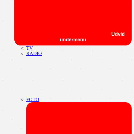
Udvid
undermenu
TV
RADIO
FOTO