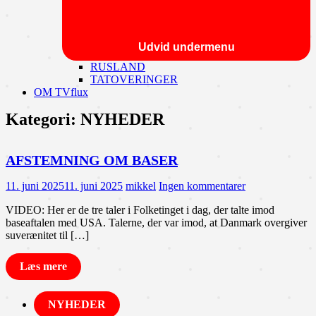
Udvid undermenu
RUSLAND
TATOVERINGER
OM TVflux
Kategori:
NYHEDER
AFSTEMNING OM BASER
11. juni 2025
11. juni 2025
mikkel
Ingen kommentarer
VIDEO: Her er de tre taler i Folketinget i dag, der talte imod
baseaftalen med USA. Talerne, der var imod, at Danmark overgiver
suverænitet til […]
Læs mere
NYHEDER