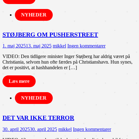
NYHEDER
STØJBERG OM PUSHERSTREET
1. maj 2025
13. maj 2025
mikkel
Ingen kommentarer
VIDEO: Den tidligere minister Inger Støjberg har aldrig været på
Christiania, selvom hun ofte færdes på Christianshavn. Hun synes,
det er positivt, at hashhandelen er […]
Læs mere
NYHEDER
DET VAR IKKE TERROR
30. april 2025
30. april 2025
mikkel
Ingen kommentarer