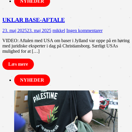
NYHEDER
UKLAR BASE-AFTALE
23. maj 2025
23. maj 2025
mikkel
Ingen kommentarer
VIDEO: Aftalen med USA om baser i Jylland var oppe på en høring
med juridiske eksperter i dag på Christiansborg. Særligt USAs
mulighed for at […]
Læs mere
NYHEDER