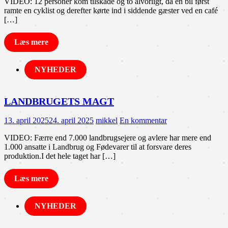
VIDEO: 12 personer kom tilskade og to alvorligt, da en bil først
ramte en cyklist og derefter kørte ind i siddende gæster ved en café
[…]
Læs mere
NYHEDER
LANDBRUGETS MAGT
13. april 2025
24. april 2025
mikkel
En kommentar
VIDEO: Færre end 7.000 landbrugsejere og avlere har mere end
1.000 ansatte i Landbrug og Fødevarer til at forsvare deres
produktion.I det hele taget har […]
Læs mere
NYHEDER