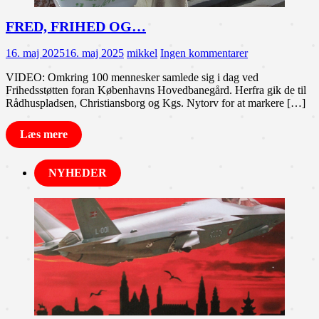
FRED, FRIHED OG…
16. maj 2025
16. maj 2025
mikkel
Ingen kommentarer
VIDEO: Omkring 100 mennesker samlede sig i dag ved
Frihedsstøtten foran Københavns Hovedbanegård. Herfra gik de til
Rådhuspladsen, Christiansborg og Kgs. Nytorv for at markere […]
Læs mere
NYHEDER