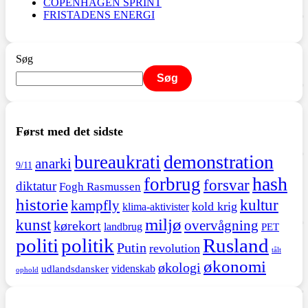
COPENHAGEN SPRINT
FRISTADENS ENERGI
Søg
Søg
Først med det sidste
demonstration
bureaukrati
anarki
9/11
hash
forbrug
forsvar
diktatur
Fogh Rasmussen
historie
kultur
kampfly
kold krig
klima-aktivister
miljø
kunst
overvågning
kørekort
landbrug
PET
politi
politik
Rusland
Putin
revolution
tålt
økonomi
økologi
videnskab
udlandsdansker
ophold