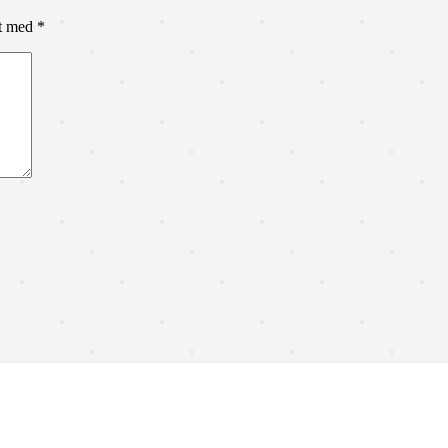
et med
*