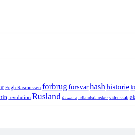
hash
forbrug
historie
forsvar
k
ur
Fogh Rasmussen
Rusland
tin
øk
revolution
videnskab
udlandsdansker
tålt ophold