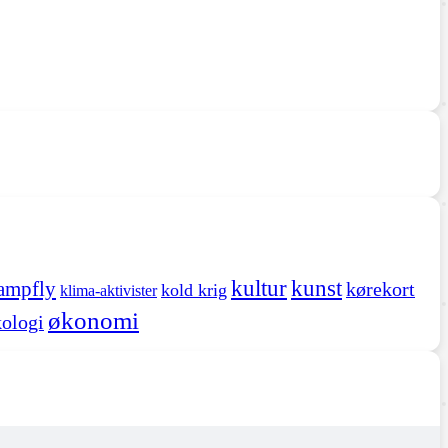
kultur
kunst
ampfly
kørekort
kold krig
klima-aktivister
økonomi
ologi