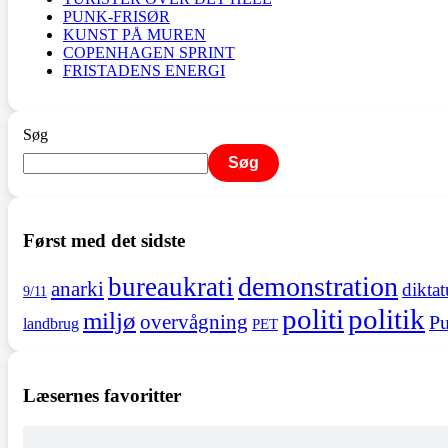
PUNK-FRISØR
KUNST PÅ MUREN
COPENHAGEN SPRINT
FRISTADENS ENERGI
Søg
Søg
Først med det sidste
demonstration
bureaukrati
anarki
diktat
9/11
politi
politik
miljø
overvågning
Pu
landbrug
PET
Læsernes favoritter