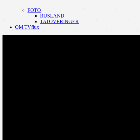
FOTO
RUSLAND
TATOVERINGER
OM TVflux