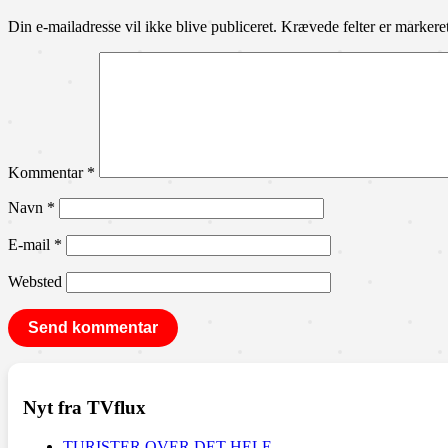
Din e-mailadresse vil ikke blive publiceret.
Krævede felter er marker
Kommentar
*
Navn
*
E-mail
*
Websted
Nyt fra TVflux
TURISTER OVER DET HELE