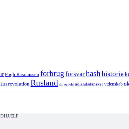
hash
forbrug
historie
forsvar
k
ur
Fogh Rasmussen
Rusland
tin
øk
revolution
videnskab
udlandsdansker
tålt ophold
ØDHJÆLP