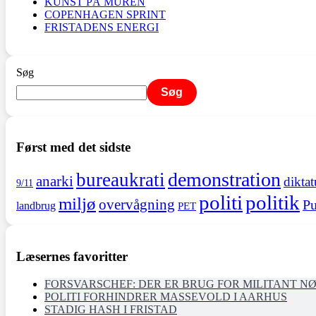
KUNST PÅ MUREN
COPENHAGEN SPRINT
FRISTADENS ENERGI
Søg
Søg
Først med det sidste
demonstration
bureaukrati
anarki
diktat
9/11
politi
politik
miljø
overvågning
Pu
landbrug
PET
Læsernes favoritter
FORSVARSCHEF: DER ER BRUG FOR MILITANT N
POLITI FORHINDRER MASSEVOLD I AARHUS
STADIG HASH I FRISTAD