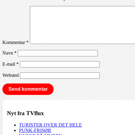
Kommentar
*
Navn
*
E-mail
*
Websted
Nyt fra TVflux
TURISTER OVER DET HELE
PUNK-FRISØR