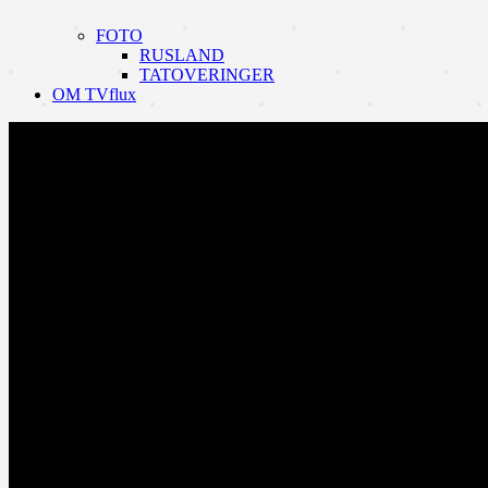
FOTO
RUSLAND
TATOVERINGER
OM TVflux