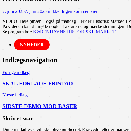
7. juni 2025
7. juni 2025
mikkel
Ingen kommentarer
VIDEO: Hele pinsen – også på mandag – er der Historisk Marked i 
På videoen kan du møde nogle af aktørerne og mærke stemningen. Der
Se program her:
KØBENHAVNS HISTORISKE MARKED
NYHEDER
Indlægsnavigation
Forrige indlæg
SKAL FORLADE FRISTAD
Næste indlæg
SIDSTE DEMO MOD BASER
Skriv et svar
Din e-mailadresse vil ikke blive publiceret.
Krævede felter er marker