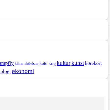
kultur
kunst
ampfly
kørekort
kold krig
klima-aktivister
økonomi
ologi