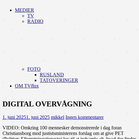
MEDIER
TV
RADIO
FOTO
RUSLAND
TATOVERINGER
OM TVflux
DIGITAL OVERVÅGNING
1. juni 2025
1. juni 2025
mikkel
Ingen kommentarer
VIDEO: Omkring 100 mennesker demonstrerede i dag foran
Christiansborg mod justistsministerens forslag om at give PET
(Politiets Efterretningstjeneste) lov til at indsamle alt, hvad der findes