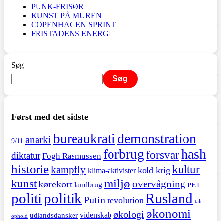
PUNK-FRISØR
KUNST PÅ MUREN
COPENHAGEN SPRINT
FRISTADENS ENERGI
Søg
Søg
Først med det sidste
demonstration
bureaukrati
anarki
9/11
hash
forbrug
forsvar
diktatur
Fogh Rasmussen
historie
kultur
kampfly
kold krig
klima-aktivister
miljø
kunst
overvågning
kørekort
landbrug
PET
politi
politik
Rusland
Putin
revolution
tålt
økonomi
økologi
videnskab
udlandsdansker
ophold