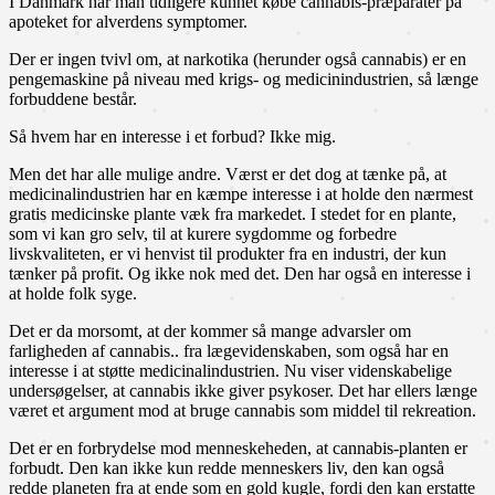
I Danmark har man tidligere kunnet købe cannabis-præparater på
apoteket for alverdens symptomer.
Der er ingen tvivl om, at narkotika (herunder også cannabis) er en
pengemaskine på niveau med krigs- og medicinindustrien, så længe
forbuddene består.
Så hvem har en interesse i et forbud? Ikke mig.
Men det har alle mulige andre. Værst er det dog at tænke på, at
medicinalindustrien har en kæmpe interesse i at holde den nærmest
gratis medicinske plante væk fra markedet. I stedet for en plante,
som vi kan gro selv, til at kurere sygdomme og forbedre
livskvaliteten, er vi henvist til produkter fra en industri, der kun
tænker på profit. Og ikke nok med det. Den har også en interesse i
at holde folk syge.
Det er da morsomt, at der kommer så mange advarsler om
farligheden af cannabis.. fra lægevidenskaben, som også har en
interesse i at støtte medicinalindustrien. Nu viser videnskabelige
undersøgelser, at cannabis ikke giver psykoser. Det har ellers længe
været et argument mod at bruge cannabis som middel til rekreation.
Det er en forbrydelse mod menneskeheden, at cannabis-planten er
forbudt. Den kan ikke kun redde menneskers liv, den kan også
redde planeten fra at ende som en gold kugle, fordi den kan erstatte