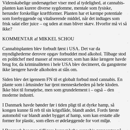
Videnskabelige undersøgelser viser med al tydelighed, at cannabis-
planten kan kurere diverse sygdomme, mentale som fysiske,
herunder forskellige kræftformer. Planten har et kæmpe potentiale
som forebyggende og vitaliserende middel, når det indtages som
frisk salat eller juice – og uden at man bliver skæv. Hvorfor må vi så
ikke?
KOMMENTAR af MIKKEL SCHOU
Cannabisplanten blev forbudt først i USA. Det var da
myndighederne derovre opgav forbuddet mod alkohol. Tilbage stod
en politichef med masser af ressourcer, som han ikke længere havde
brug for, da kriminaliteten i hele USA blev decimeret, da gangsterne
ikke længere havde alkoholen at slås om.
Siden blev det igennem FN til et globalt forbud mod cannabis. En
plante som i årtusinder har tjent menneskeheden på hele kloden.
Ikke blot til fornøjelse, men som grundelement i – også – den
moderne industri.
I Danmark havde bønder før i tiden pligt til at dyrke hamp, så
kongen kunne få reb til sin krigsflåde, blandt andet. Fords første
automobil var blandt andet bygget af hamp, som kan erstatte alle
former for plastic, som ellers er ødelæggende for vort miljø.