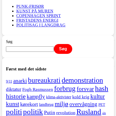
PUNK-FRISØR
KUNST PÅ MUREN
COPENHAGEN SPRINT
FRISTADENS ENERGI
POLITISAG I LANGDRAG
Søg
Søg
Først med det sidste
demonstration
bureaukrati
anarki
9/11
hash
forbrug
forsvar
diktatur
Fogh Rasmussen
historie
kultur
kampfly
kold krig
klima-aktivister
miljø
kunst
overvågning
kørekort
landbrug
PET
politi
politik
Rusland
Putin
revolution
tålt