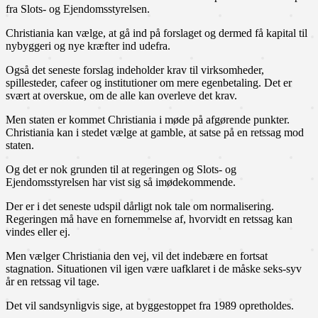
fra Slots- og Ejendomsstyrelsen.
Christiania kan vælge, at gå ind på forslaget og dermed få kapital til
nybyggeri og nye kræfter ind udefra.
Også det seneste forslag indeholder krav til virksomheder,
spillesteder, cafeer og institutioner om mere egenbetaling. Det er
svært at overskue, om de alle kan overleve det krav.
Men staten er kommet Christiania i møde på afgørende punkter.
Christiania kan i stedet vælge at gamble, at satse på en retssag mod
staten.
Og det er nok grunden til at regeringen og Slots- og
Ejendomsstyrelsen har vist sig så imødekommende.
Der er i det seneste udspil dårligt nok tale om normalisering.
Regeringen må have en fornemmelse af, hvorvidt en retssag kan
vindes eller ej.
Men vælger Christiania den vej, vil det indebære en fortsat
stagnation. Situationen vil igen være uafklaret i de måske seks-syv
år en retssag vil tage.
Det vil sandsynligvis sige, at byggestoppet fra 1989 opretholdes.