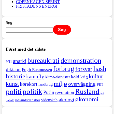
COPENHAGEN SPRINT
FRISTADENS ENERGI
Søg
Søg
Først med det sidste
demonstration
bureaukrati
anarki
9/11
hash
forbrug
forsvar
diktatur
Fogh Rasmussen
historie
kultur
kampfly
kold krig
klima-aktivister
miljø
kunst
overvågning
kørekort
landbrug
PET
politi
politik
Rusland
Putin
revolution
tålt
økonomi
økologi
videnskab
udlandsdansker
ophold