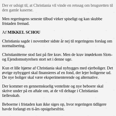
Der er udsigt til, at Christiania vil vinde en retssag om brugsretten til
den gamle kaserne.
Men regeringens seneste tilbud virker spiseligt og kan skubbe
fristaden fremad.
Af
MIKKEL SCHOU
Christiania sagde i november sidste år nej til regeringens forslag om
normalisering.
Christianitterne stod fast på fire krav. Men de krav imødekom Slots-
og Ejendomsstyrelsen stort set i denne uge.
Kun et lille hjørne af Christiania skal nybygges med ejerboliger. Det
øvrige nybyggeri skal finansieres af en fond, der lejer boligerne ud.
De nye boliger skal være eksperimenterende og alternative.
Der kommer en gennemskuelig venteliste og nye beboere skal
skrive under på en aftale om, at de vil deltage i Christianias
fællesskab.
Beboerne i fristaden kan ikke siges op, hvor regeringen tidligere
havde forlangt en ti-års opsigelsesfrist.