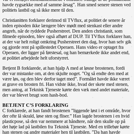
havde rygsække med af samme årsag”. Han smed senere stenen ved
politiets lastbil og så ikke mere til den.
Christianitten forklarer derimod til TVflux, at politiet de senere år
inden episoden ikke længere blev mødt med stenkast eller andre
angreb, når de ryddede Pusherstreet. Den anden christianit, som
filmede episoden, blev også afhørt af DUP. Til TVflux forklarer han,
at der var helt roligt omkring Pusherstreet den dag, hvor han selv gik
og gjorde rent på spillestedet Operaen. Hans video er optaget fra
Operaen, der ligger på førstesal, og han bemærkede ikke andet end,
at politiet arbejdede helt uforstyrret.
Betjent B forklarede, at han hjalp A med at løsne brostenen, fordi
der var mistanke om, at den skjulte noget. ”Og så endte den med at
være løs, og den blev derfor taget med”. Formålet havde ikke været
at grave en brosten fri. Han vidste ikke, hvad der skete med stenen,
men antog, at Teknisk Tjeneste kørte den væk med andet materiale,
der var blevet brugt som hash-bod.
BETJENT C’S FORKLARING
C forklarede, at han fandt brostenen ”liggende løst i et område, hvor
der ofte lå skrald, løse sten og fliser.” Han lagde brostenen i en hvid
plasticpose, så den var nemmere at håndtere, når den skulle op på
det høje lad på lastbilen fra Teknisk Tjeneste. Med en trillebør kørte
han stenen og andre materialer hen til lastbilen. ”Da han havde