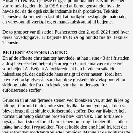
Ansatte i Teknisk Tjeneste er også politiuddannede. Kun hvis der
var ro nok i gaden, hjalp OSA med at fjerne genstande, hvis de
havde tid, da de også skulle indsamle hash-produkter. Teknisk
Tjeneste ankom med en lastbil til at bortkøre beslaglagte materialer,
en varevogn til værktøj og et mandskabskøretøj til betjente.
De to grupper var til stede i Pusherstreet den 2. april 2024 med hver
deres hovedopgave. 12 betjente fra OSA og mindst fire fra Teknisk
Tjeneste.
BETJENT A’S FORKLARING
En af de afhørte christianitter hævdede, at han i sine 43 år i fristaden
aldrig havde set en betjent på arbejde i Christiania være maskeret
som betjent A. Betjent A forklarede, at han havde en såkaldt
halsedisse på, der dækkede hans ansigt til over næsen, fordi han
havde et forkølelsessår, som han ikke ønskede blev eksponeret for
skidt og bakterier fra den kloak, som han undersøgte for
euforiserende stoffer.
Grunden til at han fjernede stenen ved kloakken var, at den lå løs og
lidt højt i forhold til de andre sten, hvilket kunne tyde på, at den var
blevet brugt til at skjule euforiserende stoffer. Det var ifølge A helt
normalt, at netop sådanne brosten blev kørt væk. Han forklarede
også, at han i stedet for at bære stenen omkring ti meter til lastbilen
måtte have den i rygsækken ”for at holde den ene hånd fri, idet der
var et forhøjet modstandsbillede i området. Mange af de politiansatte