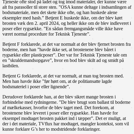
Tjeneste ofte stod på ladet og tog imod materialer, der kunne være
alt fra parasoller til store sten. ”OSA kunne deltage i indsamlingen af
bodsmateriale, men det skete ikke ofte, og han huskede alene
eksempler med hash.” Betjent E huskede ikke, om der blev kørt
brosten væk den 2. april 2024, og heller ikke om de blev indleveret i
poser eller rygsække. ”En sådan fremgangsmåde ville ikke have
været normal procedure for Teknisk Tjeneste”.
Betjent F forklarede, at det var normalt at der blev fjernet brosten fra
boderne, men han ”havde ikke set, at brostenene blev båret i
rygsække eller plasticposer”. Der var for Teknisk Tjeneste tale om
en ”skraldemandsopgave”, hvor en bod blev skilt ad og smidt på
lastbilen.
Betjent G forklarede, at det var normalt, at man tog brosten med.
Men han havde ikke ”før hørt om, at de politiansatte lagde
bodsmateriel i poser eller lignende”.
Derudover forklarede han, at der blev sikret mange brosten i
forbindelse med rydningerne. ”De blev brugt som ballast til boderne
af mælkekasser, hvorfor de blev taget med. Det forekom, at
brostenene blev leveret i poser eller rygsække. Han havde for
eksempel modtaget brosten pakket ind i tæpper”. Det er muligt, at
der i det materiale, TVflux har modtaget, mangler kontekst, som vil
kunne forklare G’s her to modstridende forklaringer.