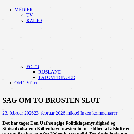
MEDIER
TV
RADIO
FOTO
RUSLAND
TATOVERINGER
OM TVflux
SAG OM TO BROSTEN SLUT
23. februar 2026
23. februar 2026
mikkel
Ingen kommentarer
Det har taget Den Uafhængige Politiklagemyndighed og
Statsadvokaten i København næsten to år i stilhed at afslutte en
sag om fire betjente fra Københavns politi. Det drejede sig om