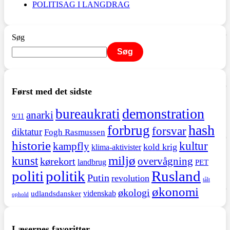
POLITISAG I LANGDRAG
Søg
Søg
Først med det sidste
demonstration
bureaukrati
anarki
9/11
hash
forbrug
forsvar
diktatur
Fogh Rasmussen
historie
kultur
kampfly
kold krig
klima-aktivister
miljø
kunst
overvågning
kørekort
landbrug
PET
politi
politik
Rusland
Putin
revolution
tålt
økonomi
økologi
videnskab
udlandsdansker
ophold
Læsernes favoritter