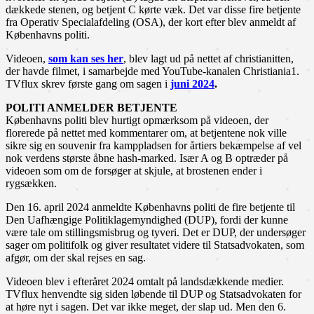
dækkede stenen, og betjent C kørte væk. Det var disse fire betjente
fra Operativ Specialafdeling (OSA), der kort efter blev anmeldt af
Københavns politi.
Videoen,
som kan ses her
, blev lagt ud på nettet af christianitten,
der havde filmet, i samarbejde med YouTube-kanalen Christiania1.
TVflux skrev første gang om sagen i
juni 2024
.
POLITI ANMELDER BETJENTE
Københavns politi blev hurtigt opmærksom på videoen, der
florerede på nettet med kommentarer om, at betjentene nok ville
sikre sig en souvenir fra kamppladsen for årtiers bekæmpelse af vel
nok verdens største åbne hash-marked. Især A og B optræder på
videoen som om de forsøger at skjule, at brostenen ender i
rygsækken.
Den 16. april 2024 anmeldte Københavns politi de fire betjente til
Den Uafhængige Politiklagemyndighed (DUP), fordi der kunne
være tale om stillingsmisbrug og tyveri. Det er DUP, der undersøger
sager om politifolk og giver resultatet videre til Statsadvokaten, som
afgør, om der skal rejses en sag.
Videoen blev i efteråret 2024 omtalt på landsdækkende medier.
TVflux henvendte sig siden løbende til DUP og Statsadvokaten for
at høre nyt i sagen. Det var ikke meget, der slap ud. Men den 6.