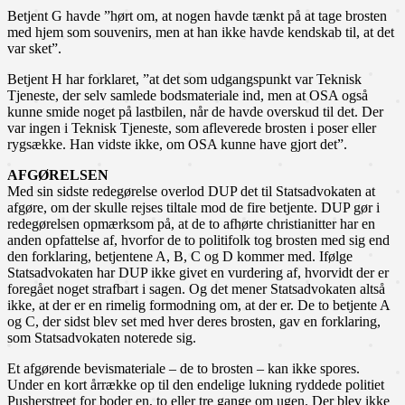
Betjent G havde ”hørt om, at nogen havde tænkt på at tage brosten
med hjem som souvenirs, men at han ikke havde kendskab til, at det
var sket”.
Betjent H har forklaret, ”at det som udgangspunkt var Teknisk
Tjeneste, der selv samlede bodsmateriale ind, men at OSA også
kunne smide noget på lastbilen, når de havde overskud til det. Der
var ingen i Teknisk Tjeneste, som afleverede brosten i poser eller
rygsække. Han vidste ikke, om OSA kunne have gjort det”.
AFGØRELSEN
Med sin sidste redegørelse overlod DUP det til Statsadvokaten at
afgøre, om der skulle rejses tiltale mod de fire betjente. DUP gør i
redegørelsen opmærksom på, at de to afhørte christianitter har en
anden opfattelse af, hvorfor de to politifolk tog brosten med sig end
den forklaring, betjentene A, B, C og D kommer med. Ifølge
Statsadvokaten har DUP ikke givet en vurdering af, hvorvidt der er
foregået noget strafbart i sagen. Og det mener Statsadvokaten altså
ikke, at der er en rimelig formodning om, at der er. De to betjente A
og C, der sidst blev set med hver deres brosten, gav en forklaring,
som Statsadvokaten noterede sig.
Et afgørende bevismateriale – de to brosten – kan ikke spores.
Under en kort årrække op til den endelige lukning ryddede politiet
Pusherstreet for boder en, to eller tre gange om ugen. Der blev ikke