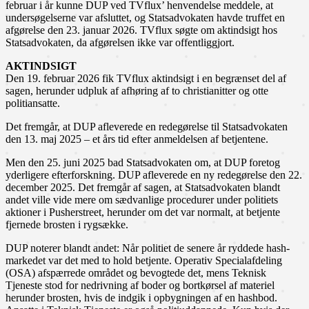
februar i år kunne DUP ved TVflux’ henvendelse meddele, at
undersøgelserne var afsluttet, og Statsadvokaten havde truffet en
afgørelse den 23. januar 2026. TVflux søgte om aktindsigt hos
Statsadvokaten, da afgørelsen ikke var offentliggjort.
AKTINDSIGT
Den 19. februar 2026 fik TVflux aktindsigt i en begrænset del af
sagen, herunder udpluk af afhøring af to christianitter og otte
politiansatte.
Det fremgår, at DUP afleverede en redegørelse til Statsadvokaten
den 13. maj 2025 – et års tid efter anmeldelsen af betjentene.
Men den 25. juni 2025 bad Statsadvokaten om, at DUP foretog
yderligere efterforskning. DUP afleverede en ny redegørelse den 22.
december 2025. Det fremgår af sagen, at Statsadvokaten blandt
andet ville vide mere om sædvanlige procedurer under politiets
aktioner i Pusherstreet, herunder om det var normalt, at betjente
fjernede brosten i rygsække.
DUP noterer blandt andet: Når politiet de senere år ryddede hash-
markedet var det med to hold betjente. Operativ Specialafdeling
(OSA) afspærrede området og bevogtede det, mens Teknisk
Tjeneste stod for nedrivning af boder og bortkørsel af materiel
herunder brosten, hvis de indgik i opbygningen af en hashbod.