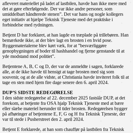
afleveret materiellet på ladet af lastbilen, havde han ikke mere med
det at gøre efterfølgende. Der var ikke andre personer, som
umiddelbart håndterede stenen”. Det var hans og nogle kollegers
eget initiativ at hjælpe Teknisk Tjeneste med det praktiske i
forbindelse med rydningen.
Betjent D har forklaret, at han lagde en træplade på trillebøren. Han
bemærkede ikke, at der blev lagt en brosten i en hvid pose.
Byggematerialerne blev kørt væk, for at ”besværliggøre
genopbygningen af boder til hashhandel og fjerne genstande til at
yde modstand mod politiet”.
Betjentene A, B, C og D, der var de anmeldte i sagen, forklarede
alle, at de ikke havde til hensigt at tage brosten med sig som
souvenir, og at de alle vidste, at Christiania havde inviteret folk til at
tage en sten med hjem fire dage senere den 6. april 2024.
DUP’S SIDSTE REDEGØRELSE
I den sidste redegørelse af 22. december 2025 fastslår DUP, at det
forekom, at betjente fra OSA hjalp Teknisk Tjeneste med at bære
eller slæbe materiel herunder til tider brosten. Redegørelsen bygger
på afhøringer af betjentene E, F, G og H fra Teknisk Tjeneste, der
var til stede i Pusherstreet den 2. april 2024.
Betjent E forklarede, at han som chauffør på lastbilen fra Teknisk