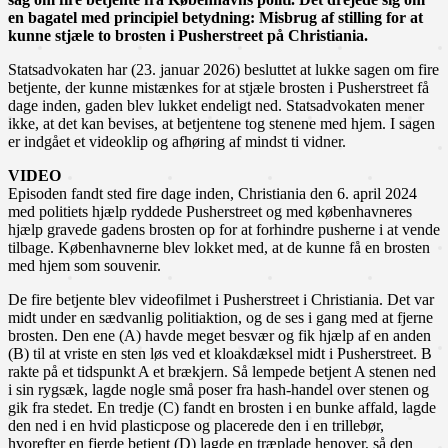
en bagatel med principiel betydning: Misbrug af stilling for at
kunne stjæle to brosten i Pusherstreet på Christiania.
Statsadvokaten har (23. januar 2026) besluttet at lukke sagen om fire
betjente, der kunne mistænkes for at stjæle brosten i Pusherstreet få
dage inden, gaden blev lukket endeligt ned. Statsadvokaten mener
ikke, at det kan bevises, at betjentene tog stenene med hjem. I sagen
er indgået et videoklip og afhøring af mindst ti vidner.
VIDEO
Episoden fandt sted fire dage inden, Christiania den 6. april 2024
med politiets hjælp ryddede Pusherstreet og med københavneres
hjælp gravede gadens brosten op for at forhindre pusherne i at vende
tilbage. Københavnerne blev lokket med, at de kunne få en brosten
med hjem som souvenir.
De fire betjente blev videofilmet i Pusherstreet i Christiania. Det var
midt under en sædvanlig politiaktion, og de ses i gang med at fjerne
brosten. Den ene (A) havde meget besvær og fik hjælp af en anden
(B) til at vriste en sten løs ved et kloakdæksel midt i Pusherstreet. B
rakte på et tidspunkt A et brækjern. Så lempede betjent A stenen ned
i sin rygsæk, lagde nogle små poser fra hash-handel over stenen og
gik fra stedet. En tredje (C) fandt en brosten i en bunke affald, lagde
den ned i en hvid plasticpose og placerede den i en trillebør,
hvorefter en fjerde betjent (D) lagde en træplade henover, så den