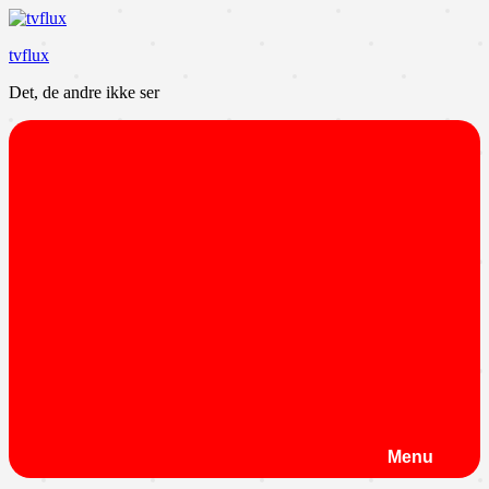
Videre
til
tvflux
indhold
Det, de andre ikke ser
Menu