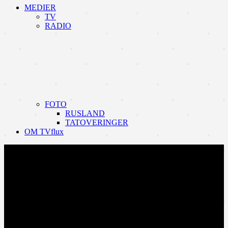
MEDIER
TV
RADIO
FOTO
RUSLAND
TATOVERINGER
OM TVflux