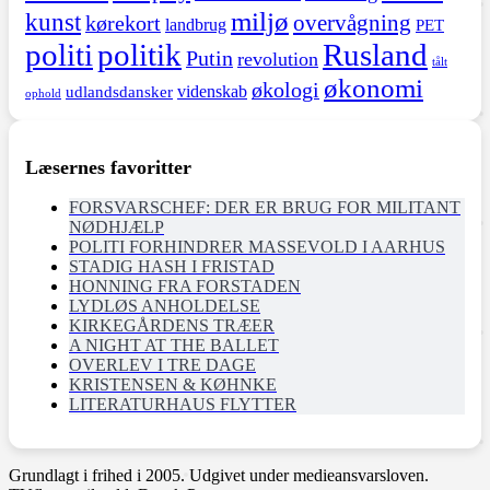
miljø
kunst
overvågning
kørekort
landbrug
PET
politi
politik
Rusland
Putin
revolution
tålt
økonomi
økologi
videnskab
udlandsdansker
ophold
Læsernes favoritter
FORSVARSCHEF: DER ER BRUG FOR MILITANT
NØDHJÆLP
POLITI FORHINDRER MASSEVOLD I AARHUS
STADIG HASH I FRISTAD
HONNING FRA FORSTADEN
LYDLØS ANHOLDELSE
KIRKEGÅRDENS TRÆER
A NIGHT AT THE BALLET
OVERLEV I TRE DAGE
KRISTENSEN & KØHNKE
LITERATURHAUS FLYTTER
Grundlagt i frihed i 2005. Udgivet under medieansvarsloven.