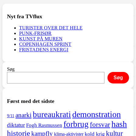
Nyt fra TVflux
TURISTER OVER DET HELE
PUNK-FRISØR
KUNST PÅ MUREN
COPENHAGEN SPRINT
FRISTADENS ENERGI
Søg
Søg
Først med det sidste
demonstration
bureaukrati
anarki
9/11
hash
forbrug
forsvar
diktatur
Fogh Rasmussen
historie
kultur
kampfly
kold krig
klima-aktivister