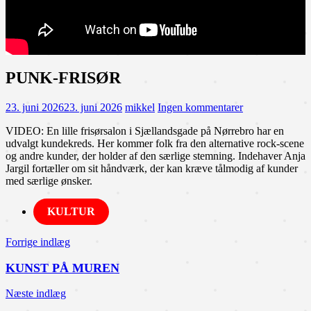
PUNK-FRISØR
23. juni 2026
23. juni 2026
mikkel
Ingen kommentarer
VIDEO: En lille frisørsalon i Sjællandsgade på Nørrebro har en
udvalgt kundekreds. Her kommer folk fra den alternative rock-scene
og andre kunder, der holder af den særlige stemning. Indehaver Anja
Jargil fortæller om sit håndværk, der kan kræve tålmodig af kunder
med særlige ønsker.
KULTUR
Indlægsnavigation
Forrige indlæg
KUNST PÅ MUREN
Næste indlæg