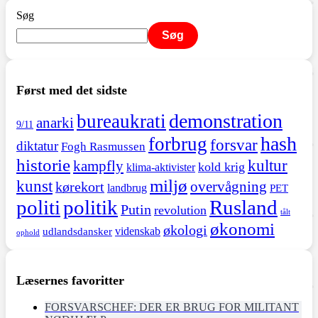
Søg
Søg
Først med det sidste
demonstration
bureaukrati
anarki
9/11
hash
forbrug
forsvar
diktatur
Fogh Rasmussen
historie
kultur
kampfly
kold krig
klima-aktivister
miljø
kunst
overvågning
kørekort
landbrug
PET
politi
politik
Rusland
Putin
revolution
tålt
økonomi
økologi
videnskab
udlandsdansker
ophold
Læsernes favoritter
FORSVARSCHEF: DER ER BRUG FOR MILITANT