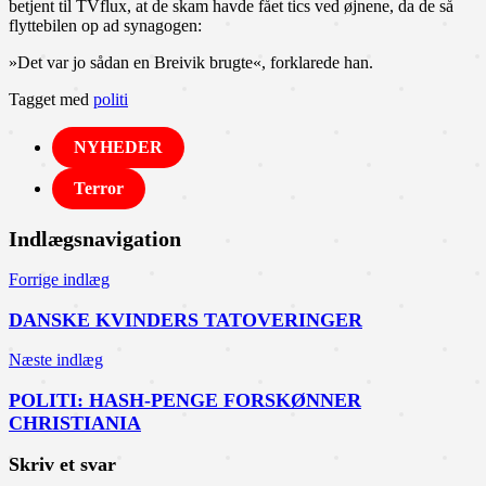
betjent til TVflux, at de skam havde fået tics ved øjnene, da de så
flyttebilen op ad synagogen:
»Det var jo sådan en Breivik brugte«, forklarede han.
Tagget med
politi
NYHEDER
Terror
Indlægsnavigation
Forrige indlæg
DANSKE KVINDERS TATOVERINGER
Næste indlæg
POLITI: HASH-PENGE FORSKØNNER
CHRISTIANIA
Skriv et svar