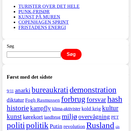
TURISTER OVER DET HELE
PUNK-FRISØR
KUNST PÅ MUREN
COPENHAGEN SPRINT
FRISTADENS ENERGI
Søg
Søg
Først med det sidste
demonstration
bureaukrati
anarki
9/11
hash
forbrug
forsvar
diktatur
Fogh Rasmussen
historie
kultur
kampfly
kold krig
klima-aktivister
miljø
kunst
overvågning
kørekort
landbrug
PET
politi
politik
Rusland
Putin
revolution
tålt