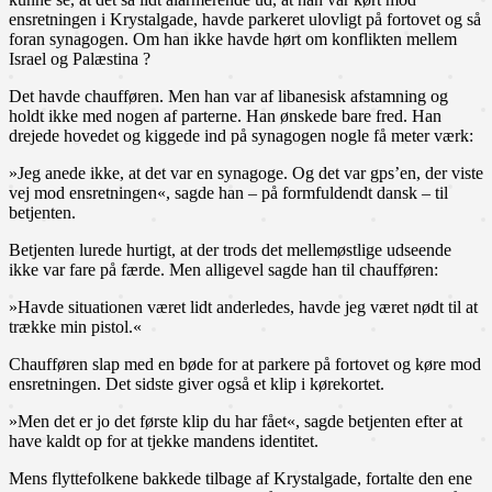
ensretningen i Krystalgade, havde parkeret ulovligt på fortovet og så
foran synagogen. Om han ikke havde hørt om konflikten mellem
Israel og Palæstina ?
Det havde chaufføren. Men han var af libanesisk afstamning og
holdt ikke med nogen af parterne. Han ønskede bare fred. Han
drejede hovedet og kiggede ind på synagogen nogle få meter værk:
»Jeg anede ikke, at det var en synagoge. Og det var gps’en, der viste
vej mod ensretningen«, sagde han – på formfuldendt dansk – til
betjenten.
Betjenten lurede hurtigt, at der trods det mellemøstlige udseende
ikke var fare på færde. Men alligevel sagde han til chaufføren:
»Havde situationen været lidt anderledes, havde jeg været nødt til at
trække min pistol.«
Chaufføren slap med en bøde for at parkere på fortovet og køre mod
ensretningen. Det sidste giver også et klip i kørekortet.
»Men det er jo det første klip du har fået«, sagde betjenten efter at
have kaldt op for at tjekke mandens identitet.
Mens flyttefolkene bakkede tilbage af Krystalgade, fortalte den ene