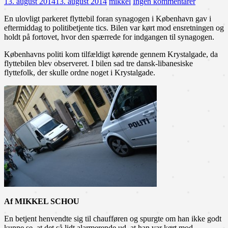
13. august 2014
13. august 2014
mikkel
Ingen kommentarer
En ulovligt parkeret flyttebil foran synagogen i København gav i
eftermiddag to politibetjente tics. Bilen var kørt mod ensretningen og
holdt på fortovet, hvor den spærrede for indgangen til synagogen.
Københavns politi kom tilfældigt kørende gennem Krystalgade, da
flyttebilen blev observeret. I bilen sad tre dansk-libanesiske
flyttefolk, der skulle ordne noget i Krystalgade.
Af MIKKEL SCHOU
En betjent henvendte sig til chaufføren og spurgte om han ikke godt
kunne se, at det så lidt alarmerende ud, at han var kørt mod