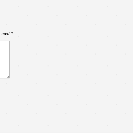
et med
*