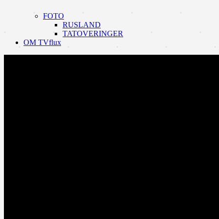
FOTO
RUSLAND
TATOVERINGER
OM TVflux