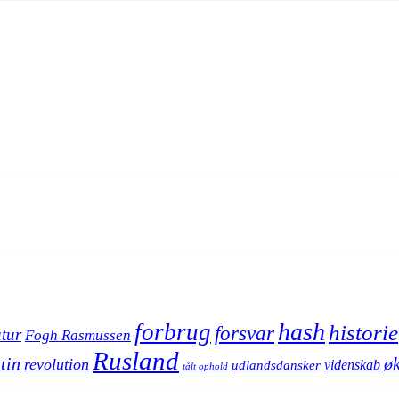
hash
forbrug
historie
forsvar
atur
Fogh Rasmussen
Rusland
tin
ø
revolution
videnskab
udlandsdansker
tålt ophold