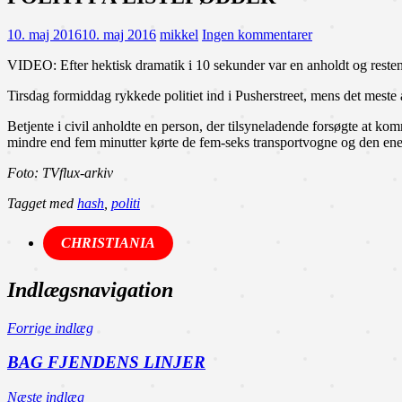
10. maj 2016
10. maj 2016
mikkel
Ingen kommentarer
VIDEO: Efter hektisk dramatik i 10 sekunder var en anholdt og reste
Tirsdag formiddag rykkede politiet ind i Pusherstreet, mens det mest
Betjente i civil anholdte en person, der tilsyneladende forsøgte at 
mindre end fem minutter kørte de fem-seks transportvogne og den ene
Foto: TVflux-arkiv
Tagget med
hash
,
politi
CHRISTIANIA
Indlægsnavigation
Forrige indlæg
BAG FJENDENS LINJER
Næste indlæg