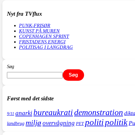
Nyt fra TVflux
PUNK-FRISØR
KUNST PÅ MUREN
COPENHAGEN SPRINT
FRISTADENS ENERGI
POLITISAG I LANGDRAG
Søg
Søg
Først med det sidste
demonstration
bureaukrati
anarki
dikt
9/11
politi
politik
miljø
overvågning
Pu
landbrug
PET