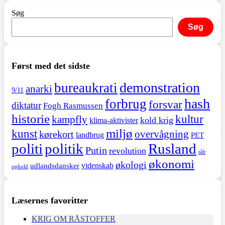
Søg
Søg
Først med det sidste
demonstration
bureaukrati
anarki
9/11
hash
forbrug
forsvar
diktatur
Fogh Rasmussen
historie
kultur
kampfly
kold krig
klima-aktivister
miljø
kunst
overvågning
kørekort
landbrug
PET
politi
politik
Rusland
Putin
revolution
tålt
økonomi
økologi
videnskab
udlandsdansker
ophold
Læsernes favoritter
KRIG OM RÅSTOFFER