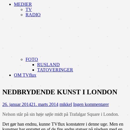
MEDIER
TV
RADIO
FOTO
RUSLAND
TATOVERINGER
OM TVflux
NEDBRYDENDE KUNST I LONDON
26. januar 2014
21. marts 2014
mikkel
Ingen kommentarer
Nelson står på sin høje søjle midt på Trafalgar Square i London.
Det gør han endnu, kunne TVflux konstatere i denne uge. Men en
kunstner har erstattet en af de fire andre statuer på pladsen med en