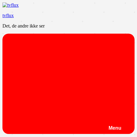
Videre
til
tvflux
indhold
Det, de andre ikke ser
Menu