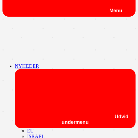
Menu
NYHEDER
Udvid
undermenu
EU
ISRAEL