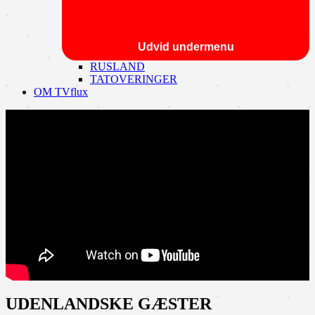
Udvid undermenu
RUSLAND
TATOVERINGER
OM TVflux
UDENLANDSKE GÆSTER