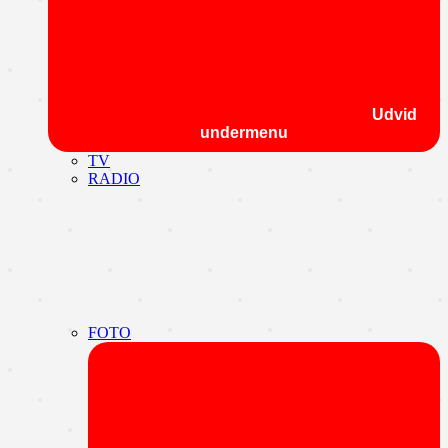
Udvid
undermenu
TV
RADIO
FOTO