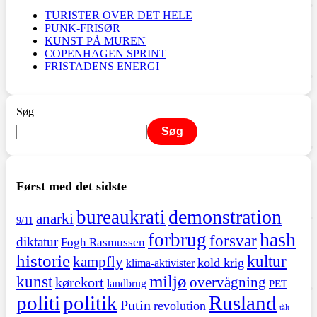
TURISTER OVER DET HELE
PUNK-FRISØR
KUNST PÅ MUREN
COPENHAGEN SPRINT
FRISTADENS ENERGI
Søg
Søg
Først med det sidste
demonstration
bureaukrati
anarki
9/11
hash
forbrug
forsvar
diktatur
Fogh Rasmussen
historie
kultur
kampfly
kold krig
klima-aktivister
miljø
kunst
overvågning
kørekort
landbrug
PET
politi
politik
Rusland
Putin
revolution
tålt