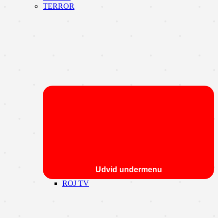
TERROR
Udvid undermenu
ROJ TV