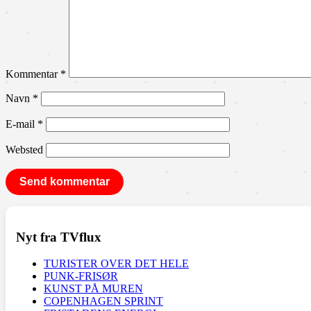
Kommentar
*
Navn
*
E-mail
*
Websted
Nyt fra TVflux
TURISTER OVER DET HELE
PUNK-FRISØR
KUNST PÅ MUREN
COPENHAGEN SPRINT