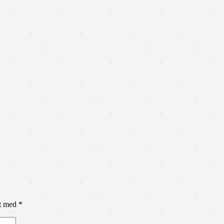
et med
*