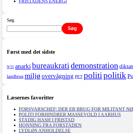
FRISTADENS ENERGI
Søg
Søg
Først med det sidste
demonstration
bureaukrati
anarki
diktat
9/11
politi
politik
miljø
overvågning
Pu
landbrug
PET
Læsernes favoritter
FORSVARSCHEF: DER ER BRUG FOR MILITANT N
POLITI FORHINDRER MASSEVOLD I AARHUS
STADIG HASH I FRISTAD
HONNING FRA FORSTADEN
LYDLØS ANHOLDELSE