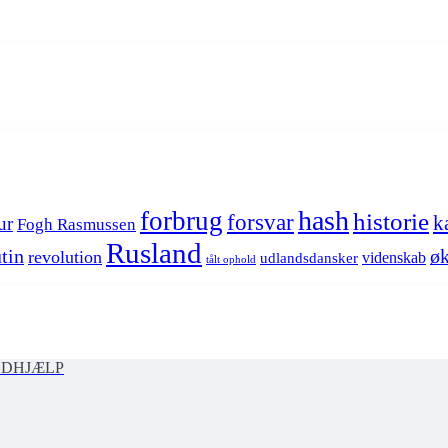
hash
forbrug
historie
forsvar
k
ur
Fogh Rasmussen
Rusland
tin
øk
revolution
videnskab
udlandsdansker
tålt ophold
ØDHJÆLP