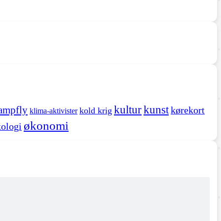
kultur
kunst
ampfly
kørekort
kold krig
klima-aktivister
økonomi
ologi