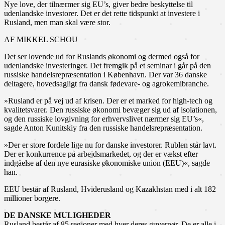
Nye love, der tilnærmer sig EU’s, giver bedre beskyttelse til
udenlandske investorer. Det er det rette tidspunkt at investere i
Rusland, men man skal være stor.
AF MIKKEL SCHOU
Det ser lovende ud for Ruslands økonomi og dermed også for
udenlandske investeringer. Det fremgik på et seminar i går på den
russiske handelsrepræsentation i København. Der var 36 danske
deltagere, hovedsagligt fra dansk fødevare- og agrokemibranche.
»Rusland er på vej ud af krisen. Der er et marked for high-tech og
kvalitetsvarer. Den russiske økonomi bevæger sig ud af isolationen,
og den russiske lovgivning for erhvervslivet nærmer sig EU’s«,
sagde Anton Kunitskiy fra den russiske handelsrepræsentation.
»Der er store fordele lige nu for danske investorer. Rublen står lavt.
Der er konkurrence på arbejdsmarkedet, og der er vækst efter
indgåelse af den nye eurasiske økonomiske union (EEU)«, sagde
han.
EEU består af Rusland, Hviderusland og Kazakhstan med i alt 182
millioner borgere.
DE DANSKE MULIGHEDER
Rusland består af 85 regioner med hver deres guvernør. De er alle i