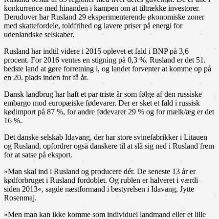
konkurrence med hinanden i kampen om at tiltrække investorer.
Derudover har Rusland 29 eksperimenterende økonomiske zoner
med skattefordele, toldfrihed og lavere priser på energi for
udenlandske selskaber.
Rusland har indtil videre i 2015 oplevet et fald i BNP på 3,6
procent. For 2016 ventes en stigning på 0,3 %. Rusland er det 51.
bedste land at gøre forretning i, og landet forventer at komme op på
en 20. plads inden for få år.
Dansk landbrug har haft et par triste år som følge af den russiske
embargo mod europæiske fødevarer. Der er sket et fald i russisk
kødimport på 87 %, for andre fødevarer 29 % og for mælk/æg er det
16 %.
Det danske selskab Idavang, der har store svinefabrikker i Litauen
og Rusland, opfordrer også danskere til at slå sig ned i Rusland frem
for at satse på eksport.
»Man skal ind i Rusland og producere dér. De seneste 13 år er
kødforbruget i Rusland fordoblet. Og rublen er halveret i værdi
siden 2013«, sagde næstformand i bestyrelsen i Idavang, Jytte
Rosenmaj.
»Men man kan ikke komme som individuel landmand eller et lille