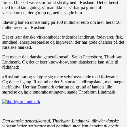
firma. Du skal være stor for at slå dig ned i Rusland. Det er bedst
med lokal låntagning, så man ikke er sårbar på grund af
vekselkursen, der går op og ned«, sagde hun.
Idavang har en omsætning på 100 millioner euro om året, heraf 50
millioner euro i Rusland.
Det er især danske virksomheder indenfor landbrug, fødevarer, fisk,
sundhed, energibesparelse og high-tech, der har gode chancer på det
russiske marked.
Det mener den danske generalkonsul i Sankt Petersborg, Thorbjørn
Lindmark. Og det er især know-how, som danskerne kan stille til
rådighed:
»Rusland bør og vil gøre sig mere selvforsynende med fødevarer.
Og det er i gang. Rusland er det 5. største landbrugsland, men meget
ineffektivt. Her har Danmark erfaring på grund af landets lille
størrelse og høje lønomkostninger«, sagde Thorbjørn Lindmark.
Den danske generalkonsul, Thorbjørn Lindmark, tilbyder danske
virksomheder assistance mod betaling, men kan henvise til gratis