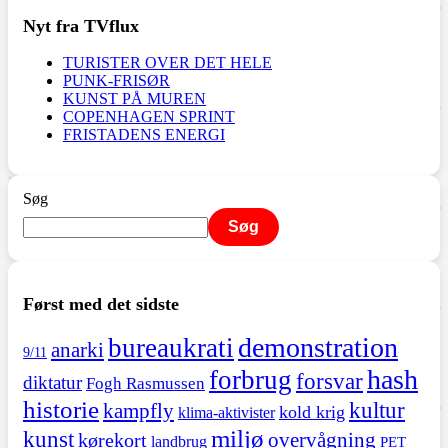
Nyt fra TVflux
TURISTER OVER DET HELE
PUNK-FRISØR
KUNST PÅ MUREN
COPENHAGEN SPRINT
FRISTADENS ENERGI
Søg
Søg
Først med det sidste
demonstration
bureaukrati
anarki
9/11
hash
forbrug
forsvar
diktatur
Fogh Rasmussen
historie
kultur
kampfly
kold krig
klima-aktivister
miljø
kunst
overvågning
kørekort
landbrug
PET