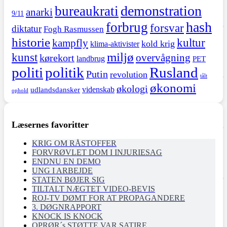
demonstration
bureaukrati
anarki
9/11
hash
forbrug
forsvar
diktatur
Fogh Rasmussen
historie
kultur
kampfly
kold krig
klima-aktivister
miljø
kunst
overvågning
kørekort
landbrug
PET
politi
politik
Rusland
Putin
revolution
tålt
økonomi
økologi
videnskab
udlandsdansker
ophold
Læsernes favoritter
KRIG OM RÅSTOFFER
FORVRØVLET DOM I INJURIESAG
ENDNU EN DEMO
UNG I ARBEJDE
STATEN BØJER SIG
TILTALT NÆGTET VIDEO-BEVIS
ROJ-TV DØMT FOR AT PROPAGANDERE
3. DØGNRAPPORT
KNOCK IS KNOCK
OPRØR´s STØTTE VAR SATIRE