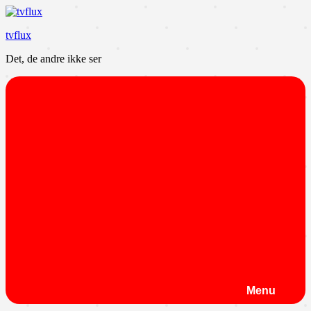
Videre
til
tvflux
indhold
Det, de andre ikke ser
Menu