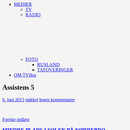
MEDIER
TV
RADIO
FOTO
RUSLAND
TATOVERINGER
OM TVflux
Assistens 5
6. juni 2015
mikkel
Ingen kommentarer
Indlægsnavigation
Forrige indlæg