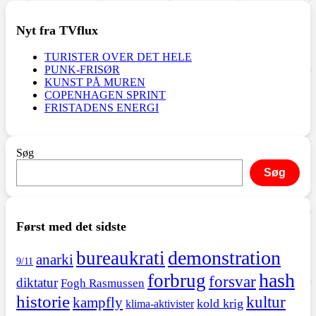
Nyt fra TVflux
TURISTER OVER DET HELE
PUNK-FRISØR
KUNST PÅ MUREN
COPENHAGEN SPRINT
FRISTADENS ENERGI
Søg
Søg
Først med det sidste
demonstration
bureaukrati
anarki
9/11
hash
forbrug
forsvar
diktatur
Fogh Rasmussen
historie
kultur
kampfly
kold krig
klima-aktivister