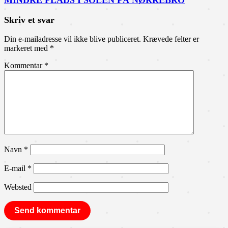
MINDRE PLADS I SOLEN PÅ NØRREBRO
Skriv et svar
Din e-mailadresse vil ikke blive publiceret.
Krævede felter er
markeret med
*
Kommentar
*
Navn
*
E-mail
*
Websted