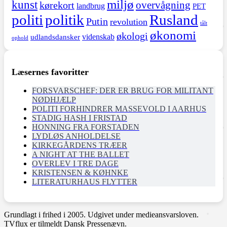
miljø
kunst
overvågning
kørekort
landbrug
PET
politi
politik
Rusland
Putin
revolution
tålt
økonomi
økologi
videnskab
udlandsdansker
ophold
Læsernes favoritter
FORSVARSCHEF: DER ER BRUG FOR MILITANT
NØDHJÆLP
POLITI FORHINDRER MASSEVOLD I AARHUS
STADIG HASH I FRISTAD
HONNING FRA FORSTADEN
LYDLØS ANHOLDELSE
KIRKEGÅRDENS TRÆER
A NIGHT AT THE BALLET
OVERLEV I TRE DAGE
KRISTENSEN & KØHNKE
LITERATURHAUS FLYTTER
Grundlagt i frihed i 2005. Udgivet under medieansvarsloven.
TVflux er tilmeldt Dansk Pressenævn.