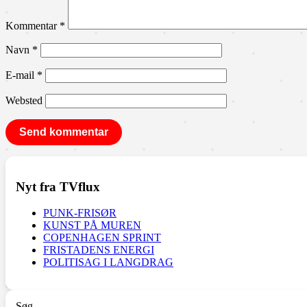
Kommentar
*
Navn
*
E-mail
*
Websted
Nyt fra TVflux
PUNK-FRISØR
KUNST PÅ MUREN
COPENHAGEN SPRINT
FRISTADENS ENERGI
POLITISAG I LANGDRAG
Søg