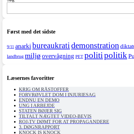
Først med det sidste
demonstration
bureaukrati
anarki
diktat
9/11
politi
politik
miljø
overvågning
Pu
landbrug
PET
Læsernes favoritter
KRIG OM RÅSTOFFER
FORVRØVLET DOM I INJURIESAG
ENDNU EN DEMO
UNG I ARBEJDE
STATEN BØJER SIG
TILTALT NÆGTET VIDEO-BEVIS
ROJ-TV DØMT FOR AT PROPAGANDERE
3. DØGNRAPPORT
KNOCK IS KNOCK