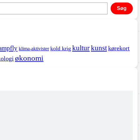
Søg
kultur
kunst
ampfly
kørekort
kold krig
klima-aktivister
økonomi
ologi