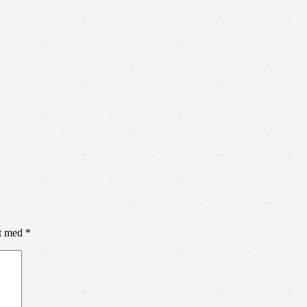
et med
*