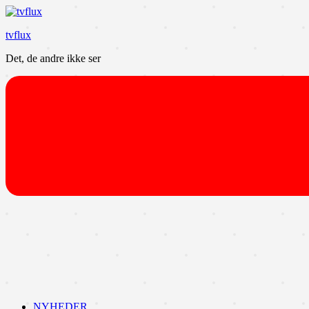
Videre
til
tvflux
indhold
Det, de andre ikke ser
NYHEDER