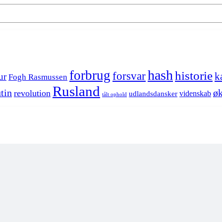
hash
forbrug
historie
forsvar
k
ur
Fogh Rasmussen
Rusland
tin
øk
revolution
videnskab
udlandsdansker
tålt ophold