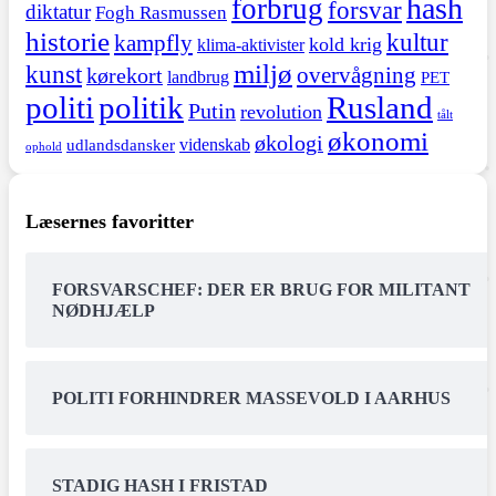
hash
forbrug
forsvar
diktatur
Fogh Rasmussen
historie
kultur
kampfly
kold krig
klima-aktivister
miljø
kunst
overvågning
kørekort
landbrug
PET
politi
politik
Rusland
Putin
revolution
tålt
økonomi
økologi
videnskab
udlandsdansker
ophold
Læsernes favoritter
FORSVARSCHEF: DER ER BRUG FOR MILITANT
NØDHJÆLP
POLITI FORHINDRER MASSEVOLD I AARHUS
STADIG HASH I FRISTAD