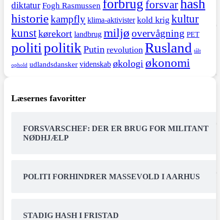
hash
forbrug
forsvar
diktatur
Fogh Rasmussen
historie
kultur
kampfly
kold krig
klima-aktivister
miljø
kunst
overvågning
kørekort
landbrug
PET
politi
politik
Rusland
Putin
revolution
tålt
økonomi
økologi
videnskab
udlandsdansker
ophold
Læsernes favoritter
FORSVARSCHEF: DER ER BRUG FOR MILITANT
NØDHJÆLP
POLITI FORHINDRER MASSEVOLD I AARHUS
STADIG HASH I FRISTAD