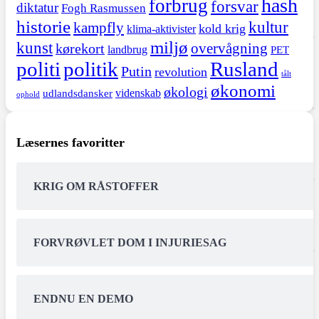
hash
forbrug
forsvar
diktatur
Fogh Rasmussen
historie
kultur
kampfly
kold krig
klima-aktivister
miljø
kunst
overvågning
kørekort
landbrug
PET
politi
politik
Rusland
Putin
revolution
tålt
økonomi
økologi
videnskab
udlandsdansker
ophold
Læsernes favoritter
KRIG OM RÅSTOFFER
FORVRØVLET DOM I INJURIESAG
ENDNU EN DEMO