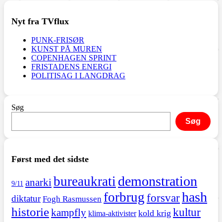
Nyt fra TVflux
PUNK-FRISØR
KUNST PÅ MUREN
COPENHAGEN SPRINT
FRISTADENS ENERGI
POLITISAG I LANGDRAG
Søg
Søg
Først med det sidste
demonstration
bureaukrati
anarki
9/11
hash
forbrug
forsvar
diktatur
Fogh Rasmussen
historie
kultur
kampfly
kold krig
klima-aktivister