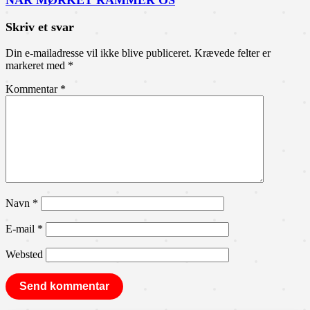
NÅR MØRKET RAMMER OS
Skriv et svar
Din e-mailadresse vil ikke blive publiceret.
Krævede felter er
markeret med
*
Kommentar
*
Navn
*
E-mail
*
Websted