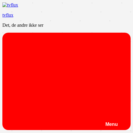
Videre
til
tvflux
indhold
Det, de andre ikke ser
Menu