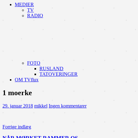
MEDIER
TV
RADIO
FOTO
RUSLAND
TATOVERINGER
OM TVflux
1 moerke
29. januar 2018
mikkel
Ingen kommentarer
Indlægsnavigation
Forrige indlæg