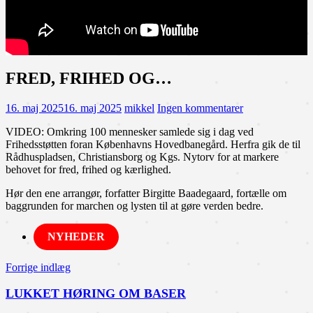
FRED, FRIHED OG…
16. maj 2025
16. maj 2025
mikkel
Ingen kommentarer
VIDEO: Omkring 100 mennesker samlede sig i dag ved
Frihedsstøtten foran Københavns Hovedbanegård. Herfra gik de til
Rådhuspladsen, Christiansborg og Kgs. Nytorv for at markere
behovet for fred, frihed og kærlighed.
Hør den ene arrangør, forfatter Birgitte Baadegaard, fortælle om
baggrunden for marchen og lysten til at gøre verden bedre.
NYHEDER
Indlægsnavigation
Forrige indlæg
LUKKET HØRING OM BASER