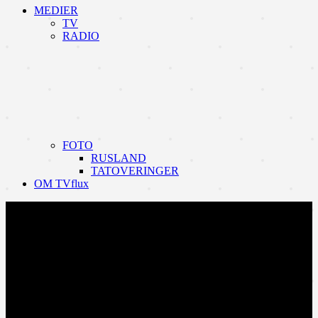
MEDIER
TV
RADIO
FOTO
RUSLAND
TATOVERINGER
OM TVflux