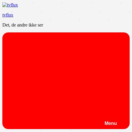
Videre
til
tvflux
indhold
Det, de andre ikke ser
Menu