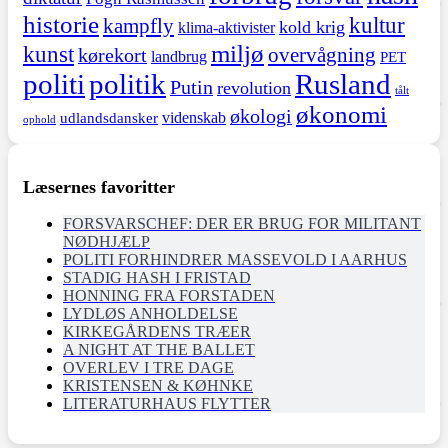
historie
kultur
kampfly
kold krig
klima-aktivister
miljø
kunst
overvågning
kørekort
landbrug
PET
politi
politik
Rusland
Putin
revolution
tålt
økonomi
økologi
videnskab
udlandsdansker
ophold
Læsernes favoritter
FORSVARSCHEF: DER ER BRUG FOR MILITANT
NØDHJÆLP
POLITI FORHINDRER MASSEVOLD I AARHUS
STADIG HASH I FRISTAD
HONNING FRA FORSTADEN
LYDLØS ANHOLDELSE
KIRKEGÅRDENS TRÆER
A NIGHT AT THE BALLET
OVERLEV I TRE DAGE
KRISTENSEN & KØHNKE
LITERATURHAUS FLYTTER