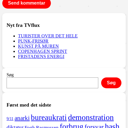
Nyt fra TVflux
TURISTER OVER DET HELE
PUNK-FRISØR
KUNST PÅ MUREN
COPENHAGEN SPRINT
FRISTADENS ENERGI
Søg
Søg
Først med det sidste
demonstration
bureaukrati
anarki
9/11
hash
forbrug
forsvar
diktatur
Fogh Rasmussen