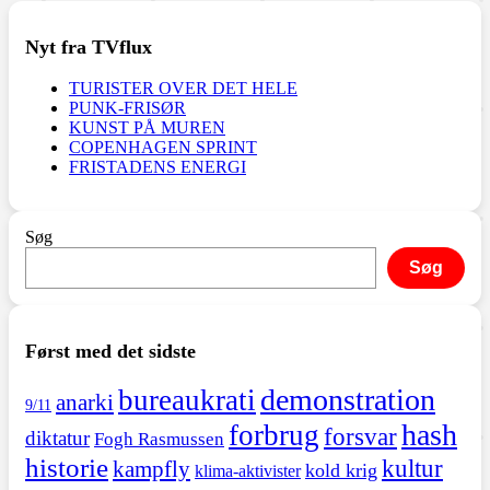
Nyt fra TVflux
TURISTER OVER DET HELE
PUNK-FRISØR
KUNST PÅ MUREN
COPENHAGEN SPRINT
FRISTADENS ENERGI
Søg
Søg
Først med det sidste
demonstration
bureaukrati
anarki
9/11
hash
forbrug
forsvar
diktatur
Fogh Rasmussen
historie
kultur
kampfly
kold krig
klima-aktivister