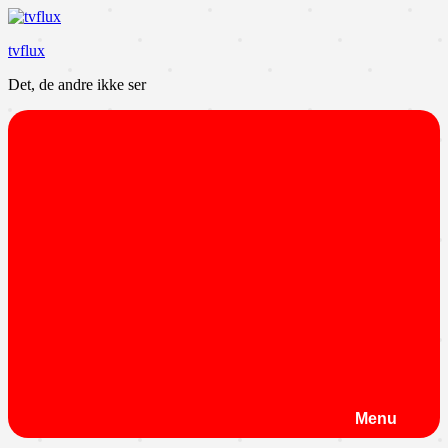
Videre
til
tvflux
indhold
Det, de andre ikke ser
Menu