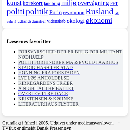
miljø
kunst
overvågning
kørekort
landbrug
PET
politi
politik
Rusland
Putin
revolution
tålt
økonomi
økologi
videnskab
udlandsdansker
ophold
Læsernes favoritter
FORSVARSCHEF: DER ER BRUG FOR MILITANT
NØDHJÆLP
POLITI FORHINDRER MASSEVOLD I AARHUS
STADIG HASH I FRISTAD
HONNING FRA FORSTADEN
LYDLØS ANHOLDELSE
KIRKEGÅRDENS TRÆER
A NIGHT AT THE BALLET
OVERLEV I TRE DAGE
KRISTENSEN & KØHNKE
LITERATURHAUS FLYTTER
Grundlagt i frihed i 2005. Udgivet under medieansvarsloven.
TVflux er tilmeldt Dansk Pressenævn.