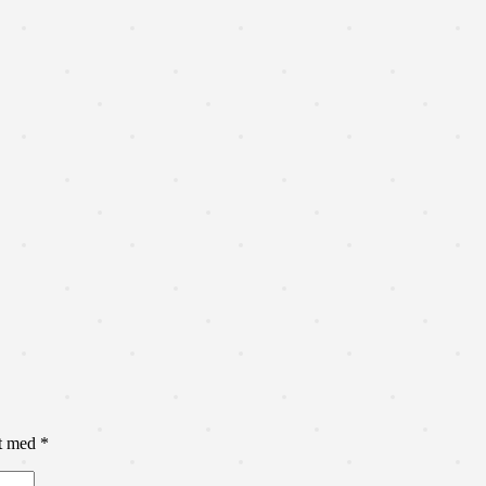
et med
*