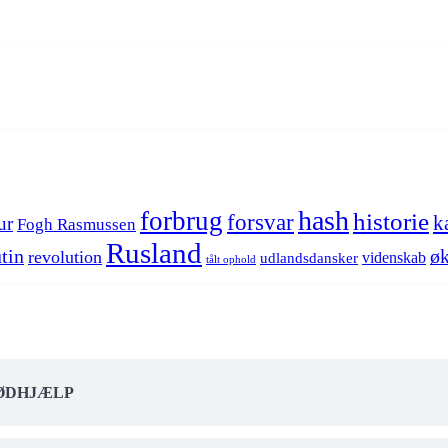
hash
forbrug
historie
forsvar
k
ur
Fogh Rasmussen
Rusland
tin
øk
revolution
videnskab
udlandsdansker
tålt ophold
NØDHJÆLP