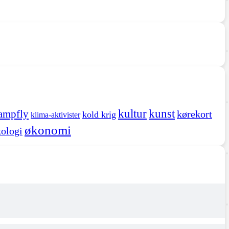
kultur
kunst
ampfly
kørekort
kold krig
klima-aktivister
økonomi
ologi