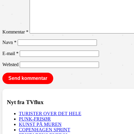
Kommentar
*
Navn
*
E-mail
*
Websted
Nyt fra TVflux
TURISTER OVER DET HELE
PUNK-FRISØR
KUNST PÅ MUREN
COPENHAGEN SPRINT