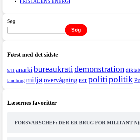
FRISTADENS ENERGI
Søg
Søg
Først med det sidste
demonstration
bureaukrati
anarki
diktat
9/11
politi
politik
miljø
overvågning
Pu
landbrug
PET
Læsernes favoritter
FORSVARSCHEF: DER ER BRUG FOR MILITANT 