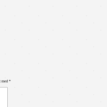
et med
*