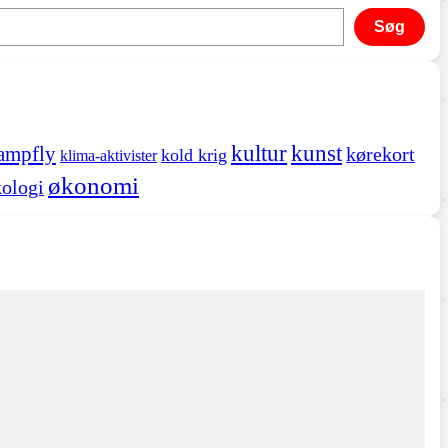
Søg
kultur
kunst
ampfly
kørekort
kold krig
klima-aktivister
økonomi
ologi