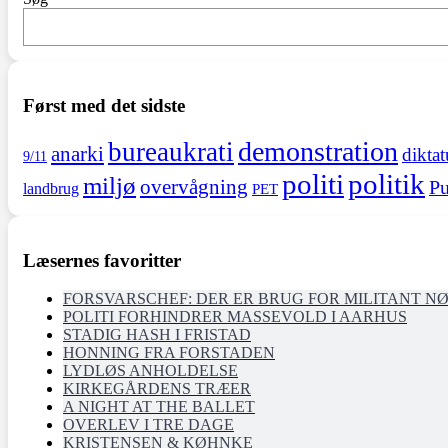
Først med det sidste
demonstration
bureaukrati
anarki
diktat
9/11
politi
politik
miljø
overvågning
Pu
landbrug
PET
Læsernes favoritter
FORSVARSCHEF: DER ER BRUG FOR MILITANT N
POLITI FORHINDRER MASSEVOLD I AARHUS
STADIG HASH I FRISTAD
HONNING FRA FORSTADEN
LYDLØS ANHOLDELSE
KIRKEGÅRDENS TRÆER
A NIGHT AT THE BALLET
OVERLEV I TRE DAGE
KRISTENSEN & KØHNKE