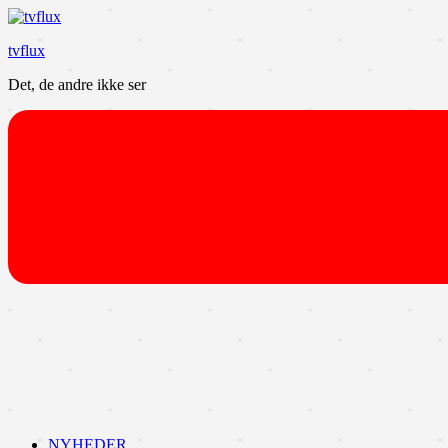
Videre
til
tvflux
indhold
Det, de andre ikke ser
NYHEDER