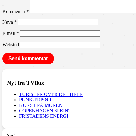
Kommentar
*
Navn
*
E-mail
*
Websted
Nyt fra TVflux
TURISTER OVER DET HELE
PUNK-FRISØR
KUNST PÅ MUREN
COPENHAGEN SPRINT
FRISTADENS ENERGI
Søg