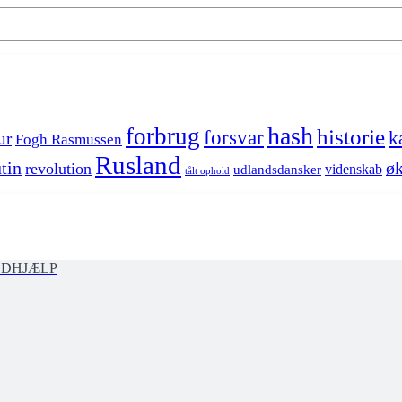
hash
forbrug
historie
forsvar
k
ur
Fogh Rasmussen
Rusland
tin
øk
revolution
videnskab
udlandsdansker
tålt ophold
ØDHJÆLP