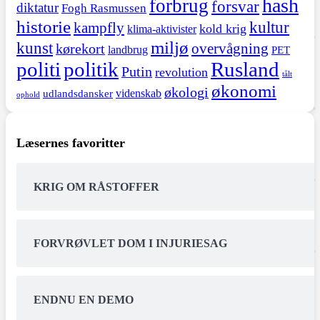
hash
forbrug
forsvar
diktatur
Fogh Rasmussen
historie
kultur
kampfly
kold krig
klima-aktivister
miljø
kunst
overvågning
kørekort
landbrug
PET
politi
politik
Rusland
Putin
revolution
tålt
økonomi
økologi
videnskab
udlandsdansker
ophold
Læsernes favoritter
KRIG OM RÅSTOFFER
FORVRØVLET DOM I INJURIESAG
ENDNU EN DEMO