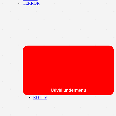
TERROR
Udvid undermenu
ROJ TV