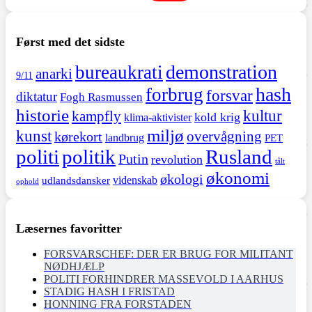
Først med det sidste
demonstration
bureaukrati
anarki
9/11
hash
forbrug
forsvar
diktatur
Fogh Rasmussen
historie
kultur
kampfly
kold krig
klima-aktivister
miljø
kunst
overvågning
kørekort
landbrug
PET
politi
politik
Rusland
Putin
revolution
tålt
økonomi
økologi
videnskab
udlandsdansker
ophold
Læsernes favoritter
FORSVARSCHEF: DER ER BRUG FOR MILITANT
NØDHJÆLP
POLITI FORHINDRER MASSEVOLD I AARHUS
STADIG HASH I FRISTAD
HONNING FRA FORSTADEN