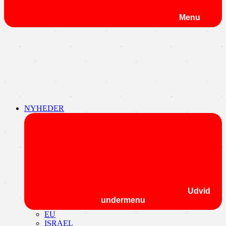
Menu
NYHEDER
Udvid
undermenu
EU
ISRAEL