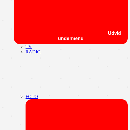
Udvid
undermenu
TV
RADIO
FOTO