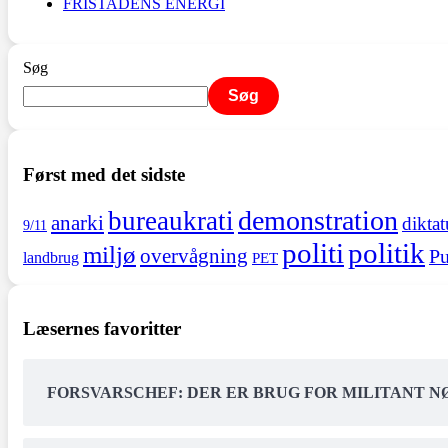
FRISTADENS ENERGI
Søg
Søg
Først med det sidste
demonstration
bureaukrati
anarki
diktat
9/11
politi
politik
miljø
overvågning
Pu
landbrug
PET
Læsernes favoritter
FORSVARSCHEF: DER ER BRUG FOR MILITANT 