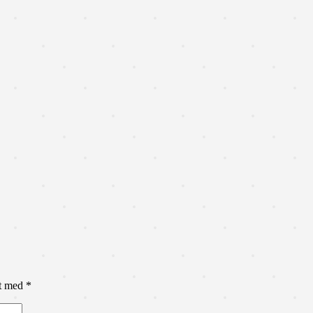
et med
*