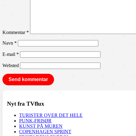
Kommentar
*
Navn
*
E-mail
*
Websted
Nyt fra TVflux
TURISTER OVER DET HELE
PUNK-FRISØR
KUNST PÅ MUREN
COPENHAGEN SPRINT