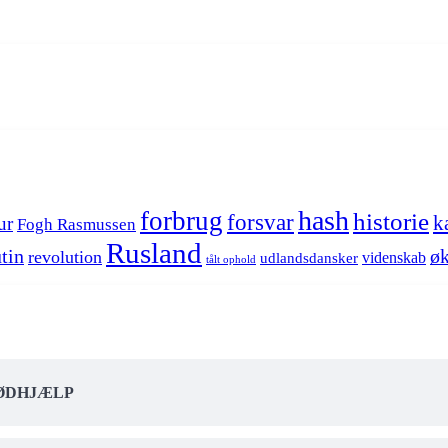
hash
forbrug
historie
forsvar
k
ur
Fogh Rasmussen
Rusland
tin
øk
revolution
videnskab
udlandsdansker
tålt ophold
NØDHJÆLP