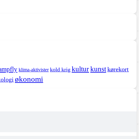
kultur
kunst
ampfly
kørekort
kold krig
klima-aktivister
økonomi
ologi