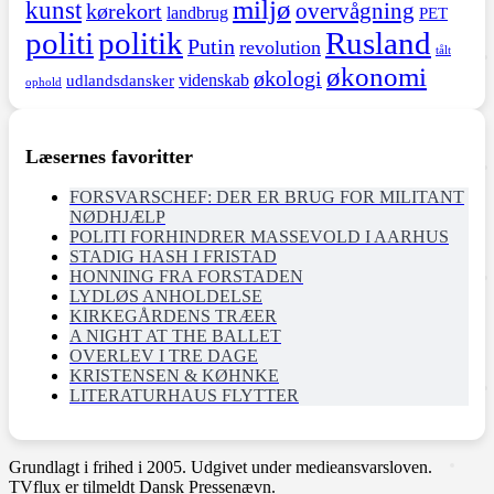
miljø
kunst
overvågning
kørekort
landbrug
PET
politi
politik
Rusland
Putin
revolution
tålt
økonomi
økologi
videnskab
udlandsdansker
ophold
Læsernes favoritter
FORSVARSCHEF: DER ER BRUG FOR MILITANT
NØDHJÆLP
POLITI FORHINDRER MASSEVOLD I AARHUS
STADIG HASH I FRISTAD
HONNING FRA FORSTADEN
LYDLØS ANHOLDELSE
KIRKEGÅRDENS TRÆER
A NIGHT AT THE BALLET
OVERLEV I TRE DAGE
KRISTENSEN & KØHNKE
LITERATURHAUS FLYTTER
Grundlagt i frihed i 2005. Udgivet under medieansvarsloven.
TVflux er tilmeldt Dansk Pressenævn.