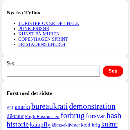
Nyt fra TVflux
TURISTER OVER DET HELE
PUNK-FRISØR
KUNST PÅ MUREN
COPENHAGEN SPRINT
FRISTADENS ENERGI
Søg
Søg
Først med det sidste
demonstration
bureaukrati
anarki
9/11
hash
forbrug
forsvar
diktatur
Fogh Rasmussen
historie
kultur
kampfly
kold krig
klima-aktivister