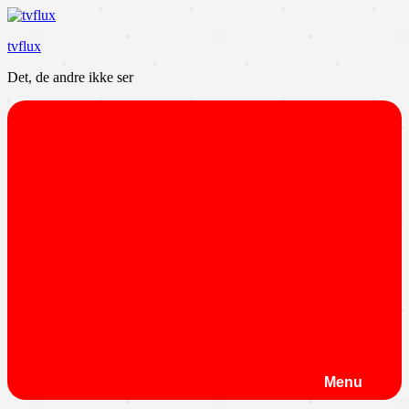
Videre
til
tvflux
indhold
Det, de andre ikke ser
Menu