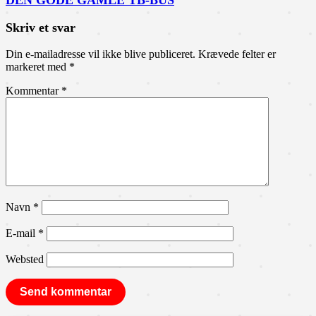
DEN GODE GAMLE TB-BUS
Skriv et svar
Din e-mailadresse vil ikke blive publiceret.
Krævede felter er
markeret med
*
Kommentar
*
Navn
*
E-mail
*
Websted