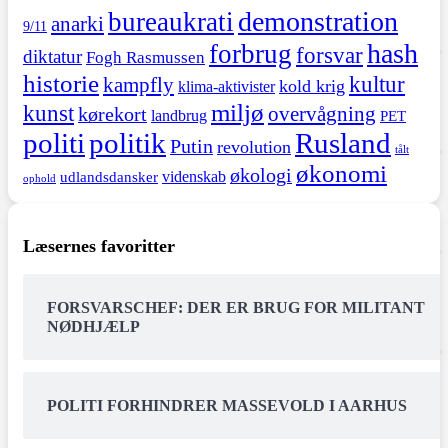
demonstration
bureaukrati
anarki
9/11
hash
forbrug
forsvar
diktatur
Fogh Rasmussen
historie
kultur
kampfly
kold krig
klima-aktivister
miljø
kunst
overvågning
kørekort
landbrug
PET
politi
politik
Rusland
Putin
revolution
tålt
økonomi
økologi
videnskab
udlandsdansker
ophold
Læsernes favoritter
FORSVARSCHEF: DER ER BRUG FOR MILITANT
NØDHJÆLP
POLITI FORHINDRER MASSEVOLD I AARHUS