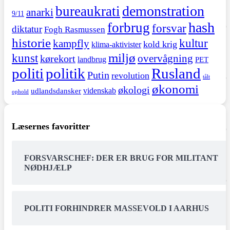
demonstration
bureaukrati
anarki
9/11
hash
forbrug
forsvar
diktatur
Fogh Rasmussen
historie
kultur
kampfly
kold krig
klima-aktivister
miljø
kunst
overvågning
kørekort
landbrug
PET
politi
politik
Rusland
Putin
revolution
tålt
økonomi
økologi
videnskab
udlandsdansker
ophold
Læsernes favoritter
FORSVARSCHEF: DER ER BRUG FOR MILITANT
NØDHJÆLP
POLITI FORHINDRER MASSEVOLD I AARHUS