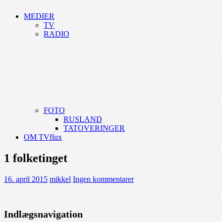
MEDIER
TV
RADIO
FOTO
RUSLAND
TATOVERINGER
OM TVflux
1 folketinget
16. april 2015
mikkel
Ingen kommentarer
Indlægsnavigation