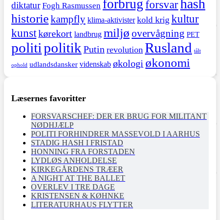
hash
forbrug
forsvar
diktatur
Fogh Rasmussen
historie
kultur
kampfly
kold krig
klima-aktivister
miljø
kunst
overvågning
kørekort
landbrug
PET
politi
politik
Rusland
Putin
revolution
tålt
økonomi
økologi
videnskab
udlandsdansker
ophold
Læsernes favoritter
FORSVARSCHEF: DER ER BRUG FOR MILITANT
NØDHJÆLP
POLITI FORHINDRER MASSEVOLD I AARHUS
STADIG HASH I FRISTAD
HONNING FRA FORSTADEN
LYDLØS ANHOLDELSE
KIRKEGÅRDENS TRÆER
A NIGHT AT THE BALLET
OVERLEV I TRE DAGE
KRISTENSEN & KØHNKE
LITERATURHAUS FLYTTER