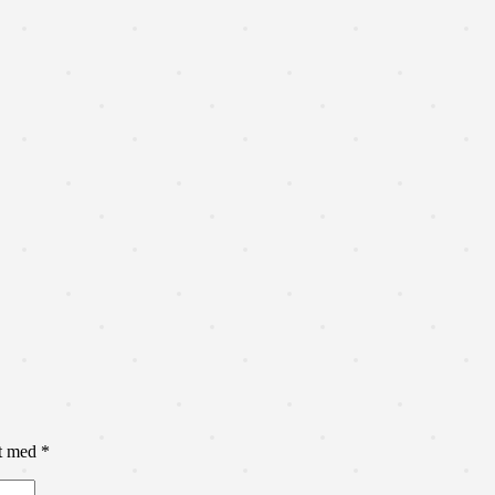
et med
*