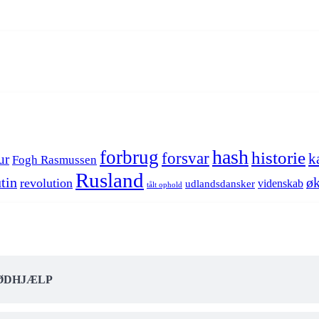
hash
forbrug
historie
forsvar
k
ur
Fogh Rasmussen
Rusland
tin
øk
revolution
videnskab
udlandsdansker
tålt ophold
NØDHJÆLP