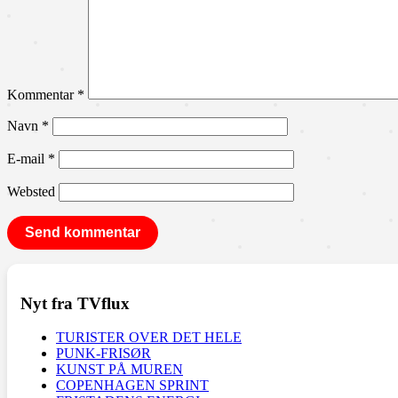
Kommentar
*
Navn
*
E-mail
*
Websted
Nyt fra TVflux
TURISTER OVER DET HELE
PUNK-FRISØR
KUNST PÅ MUREN
COPENHAGEN SPRINT