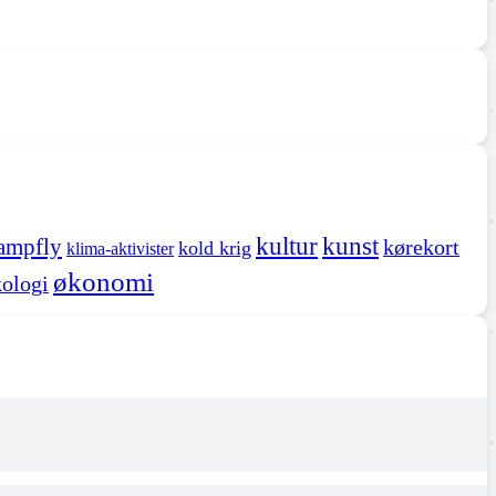
kultur
kunst
ampfly
kørekort
kold krig
klima-aktivister
økonomi
ologi