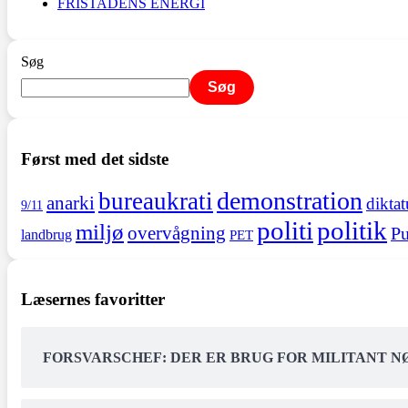
FRISTADENS ENERGI
Søg
Søg
Først med det sidste
demonstration
bureaukrati
anarki
diktat
9/11
politi
politik
miljø
overvågning
Pu
landbrug
PET
Læsernes favoritter
FORSVARSCHEF: DER ER BRUG FOR MILITANT 