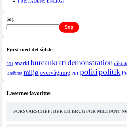
FRISTADENS ENERGI
Søg
Søg
Først med det sidste
demonstration
bureaukrati
anarki
diktat
9/11
politi
politik
miljø
overvågning
Pu
landbrug
PET
Læsernes favoritter
FORSVARSCHEF: DER ER BRUG FOR MILITANT 