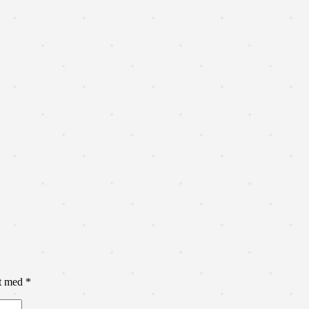
et med
*