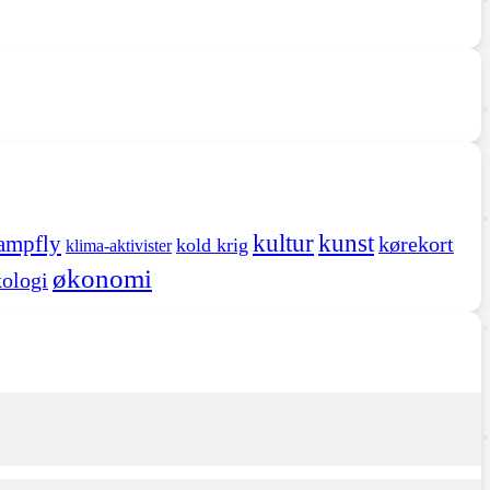
kultur
kunst
ampfly
kørekort
kold krig
klima-aktivister
økonomi
ologi