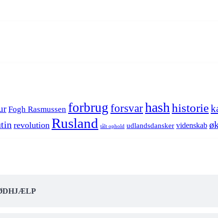
hash
forbrug
historie
forsvar
k
ur
Fogh Rasmussen
Rusland
tin
øk
revolution
videnskab
udlandsdansker
tålt ophold
NØDHJÆLP